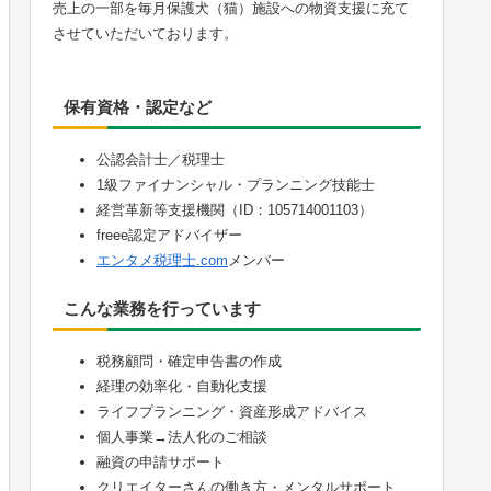
売上の一部を毎月保護犬（猫）施設への物資支援に充て
させていただいております。
保有資格・認定など
公認会計士／税理士
1級ファイナンシャル・プランニング技能士
経営革新等支援機関（ID：105714001103）
freee認定アドバイザー
エンタメ税理士.com
メンバー
こんな業務を行っています
税務顧問・確定申告書の作成
経理の効率化・自動化支援
ライフプランニング・資産形成アドバイス
個人事業→法人化のご相談
融資の申請サポート
クリエイターさんの働き方・メンタルサポート