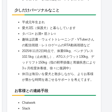
少しだけパーソナルなこと
平成元年生まれ
愛犬2匹（保護犬）と暮らしています
タバコ× お酒× 筋トレ○
趣味は読書・ウェイトトレーニング・VTuberさん
の配信視聴・レトロゲームのRTA動画視聴など
2025年11月2日時点で、体重69kg、ベンチプレス
102.5kg（止め無し）、ATGスクワット130kg、デ
ッドリフト150kg（指の靭帯損傷と胃腸疾患により
3ヶ月程度休養後、徐々に復調中）
休日は海沿いを愛犬と散歩しながら、よりお客様
が豊かな時間を過ごせるサポートを考えてます。
お客様との連絡手段
Chatwork
Slack