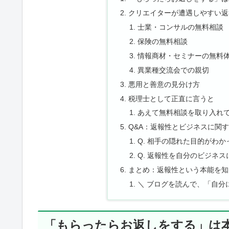
クリエイターが遭遇しやすい返
士業・コンサルの無料相談
保険の無料相談
情報商材・セミナーの無料
異業種交流会での親切
悪用と善意の見分け方
税理士として正直に言うと
あえて無料相談を取り入れ
Q&A：返報性とビジネスに関
Q. 相手の隠れた目的がわ
Q. 返報性を自分のビジネ
まとめ：返報性という本能を知
＼ ブログを読んで、「自分
「もらったらお返しをする」は