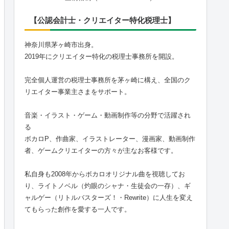
【公認会計士・クリエイター特化税理士】
神奈川県茅ヶ崎市出身。
2019年にクリエイター特化の税理士事務所を開設。
完全個人運営の税理士事務所を茅ヶ崎に構え、全国のク
リエイター事業主さまをサポート。
音楽・イラスト・ゲーム・動画制作等の分野で活躍され
る
ボカロP、作曲家、イラストレーター、漫画家、動画制作
者、ゲームクリエイターの方々が主なお客様です。
私自身も2008年からボカロオリジナル曲を視聴してお
り、ライトノベル（灼眼のシャナ・生徒会の一存）、ギ
ャルゲー（リトルバスターズ！・Rewrite）に人生を変え
てもらった創作を愛する一人です。