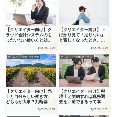
【クリエイター向け】ク
【クリエイター向け】上
ラウド会計システムのも
ばかり見て「足りない」
ったいない使い方と効果
と苦しくなったとき、思
を最大化するコツ
い出したいこと
2025.11.26
2025.11.25
クリエイターのお仕事全般
クリエイターの税金・申告関係
【クリエイター向け】売
【クリエイター向け】税
上と自分らしい働き方、
理士と契約すれば税務調
どちらが大事？判断基準
査を回避できるって本
を解説！
当？
2025.11.24
2025.11.23