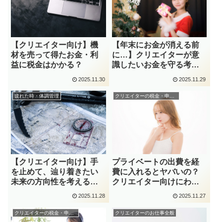
【クリエイター向け】機
【年末にお金が消える前
材を売って得たお金・利
に…】クリエイターが意
益に税金はかかる？
識したいお金を守る考え
方
2025.11.30
2025.11.29
疲れた時・体調管理
クリエイターの税金・申告関係
プライベートの出費を経
【クリエイター向け】手
費に入れるとヤバいの？
を止めて、辿り着きたい
クリエイター向けにわか
未来の方向性を考える時
りやすく解説！
間の大切さ
2025.11.28
2025.11.27
クリエイターの税金・申告関係
クリエイターのお仕事全般