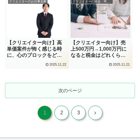
クリエイターのお仕事全般
クリエイターの税金・申告関係
【クリエイター向け】高
【クリエイター向け】売
単価案件が怖く感じる時
上500万円→1,000万円に
に、心のブロックをどう
なると税金はどれくらい
外すか
変わる？
2025.11.22
2025.11.21
次のページ
次
1
2
3
へ