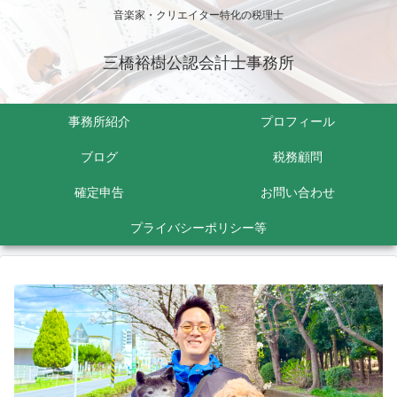
音楽家・クリエイター特化の税理士
三橋裕樹公認会計士事務所
事務所紹介
プロフィール
ブログ
税務顧問
確定申告
お問い合わせ
プライバシーポリシー等