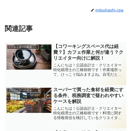
mitsuhashi-cpa
関連記事
【コワーキングスペース代は経
クリエイターの税金・申告関係
費？】カフェ作業と何が違う？ク
リエイター向けに解説！
こんにちは！公認会計士・クリエイター
特化税理士の三橋裕樹です！作業場所っ
て、けっこう悩みますよね。自宅だと集
中できない、気分転換に外で作業した
い…こういう時に便利なのが「コワーキ
ングスペース」や「カフェ」。「カフェ
スーパーで買った食材を経費にす
クリエイターの税金・申告関係
で作業してるけど、経費にし...
る条件、税務調査で疑われやすい
ケースを解説
こんにちは！公認会計士・クリエイター
特化税理士の三橋裕樹です！料理に関す
る情報発信を検討しているクリエイター
さんから、「レシピ動画の撮影用に買っ
た食材って、経費にできますか？」こう