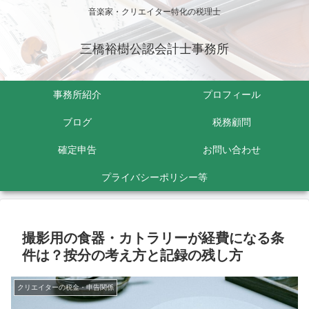
音楽家・クリエイター特化の税理士
三橋裕樹公認会計士事務所
事務所紹介
プロフィール
ブログ
税務顧問
確定申告
お問い合わせ
プライバシーポリシー等
撮影用の食器・カトラリーが経費になる条
件は？按分の考え方と記録の残し方
クリエイターの税金・申告関係