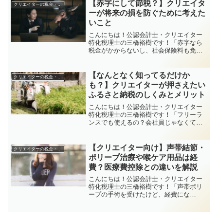
いった質問をよくいただきます。また、
【赤字にして節税？】クリエイタ
クリエイターの税金・申告関係
ほかのクリエイターさんか...
ーが将来の損を防ぐために考えた
いこと
こんにちは！公認会計士・クリエイター
特化税理士の三橋裕樹です！「赤字なら
税金がかからないし、社会保険料も免除
されるんでしょ？」そんなふうに思っ
て、あえて赤字を作ろうとする人も時々
いるみたいです。もちろん、節税や保険
【なんとなく知ってるだけか
クリエイターの税金・申告関係
料の削減は悪いことじゃあり...
も？】クリエイターが押さえたい
ふるさと納税のしくみとメリット
こんにちは！公認会計士・クリエイター
特化税理士の三橋裕樹です！「フリーラ
ンスでも使えるの？会社員じゃなくても
OK？」「毎年寄付してるけど、いまいち
制度のことわかってない」「返礼品って
課税されないの？」そんなふうに、ふる
【クリエイター向け】声帯結節・
クリエイターの税金・申告関係
さと納税のこと、なんと...
ポリープ治療や喉ケア用品は経
費？医療費控除との違いを解説
こんにちは！公認会計士・クリエイター
特化税理士の三橋裕樹です！「声帯ポリ
ープの手術を受けたけど、経費にな
る？」「ボイスケアのために病院に通っ
た治療代はどう処理すればいい？」歌い
手さんや声優さん、配信活動をしている