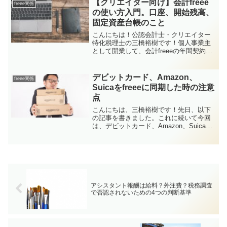
【クリエイター向け】会計freee
freee関係
の使い方入門。口座、開始残高、
固定資産台帳のこと
こんにちは！公認会計士・クリエイター
特化税理士の三橋裕樹です！個人事業主
として開業して、会計freeeの年間契約も
した！「さぁ、きちんと帳簿付け、頑張
るぞ！」って思ったのに...。ほとんどの
クリエイターさんにとっては会計ソフト
デビットカード、Amazon、
freee関係
って未知の領域...
Suicaをfreeeに同期した時の注意
点
こんにちは、三橋裕樹です！先日、以下
の記事を書きました。これに続いて今回
は、デビットカード、Amazon、Suicaを
freeeに同期した時の注意点です。基本は
クレジットカードと同じデビットカード
はともかく、Amazon、Suicaの同期は...
アシスタント報酬は給料？外注費？税務調査
で否認されないための4つの判断基準