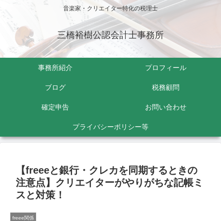
音楽家・クリエイター特化の税理士
三橋裕樹公認会計士事務所
事務所紹介
プロフィール
ブログ
税務顧問
確定申告
お問い合わせ
プライバシーポリシー等
【freeeと銀行・クレカを同期するときの
注意点】クリエイターがやりがちな記帳ミ
スと対策！
freee関係