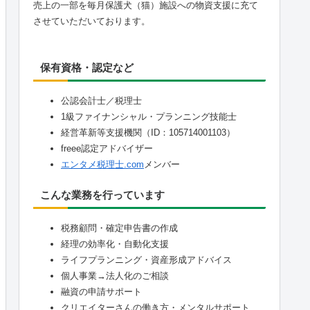
売上の一部を毎月保護犬（猫）施設への物資支援に充て
させていただいております。
保有資格・認定など
公認会計士／税理士
1級ファイナンシャル・プランニング技能士
経営革新等支援機関（ID：105714001103）
freee認定アドバイザー
エンタメ税理士.com
メンバー
こんな業務を行っています
税務顧問・確定申告書の作成
経理の効率化・自動化支援
ライフプランニング・資産形成アドバイス
個人事業→法人化のご相談
融資の申請サポート
クリエイターさんの働き方・メンタルサポート