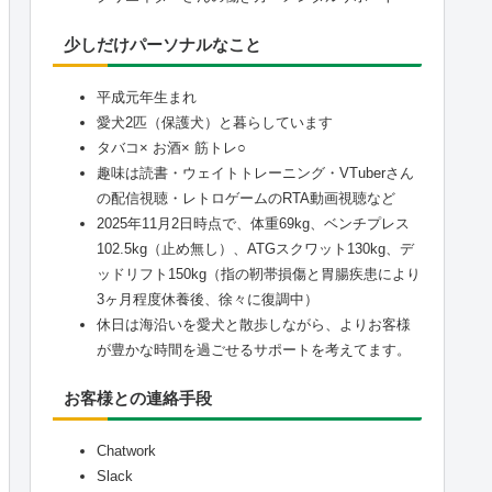
少しだけパーソナルなこと
平成元年生まれ
愛犬2匹（保護犬）と暮らしています
タバコ× お酒× 筋トレ○
趣味は読書・ウェイトトレーニング・VTuberさん
の配信視聴・レトロゲームのRTA動画視聴など
2025年11月2日時点で、体重69kg、ベンチプレス
102.5kg（止め無し）、ATGスクワット130kg、デ
ッドリフト150kg（指の靭帯損傷と胃腸疾患により
3ヶ月程度休養後、徐々に復調中）
休日は海沿いを愛犬と散歩しながら、よりお客様
が豊かな時間を過ごせるサポートを考えてます。
お客様との連絡手段
Chatwork
Slack