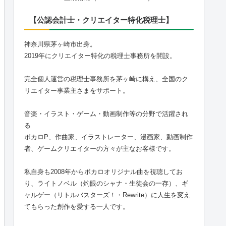
【公認会計士・クリエイター特化税理士】
神奈川県茅ヶ崎市出身。
2019年にクリエイター特化の税理士事務所を開設。
完全個人運営の税理士事務所を茅ヶ崎に構え、全国のク
リエイター事業主さまをサポート。
音楽・イラスト・ゲーム・動画制作等の分野で活躍され
る
ボカロP、作曲家、イラストレーター、漫画家、動画制作
者、ゲームクリエイターの方々が主なお客様です。
私自身も2008年からボカロオリジナル曲を視聴してお
り、ライトノベル（灼眼のシャナ・生徒会の一存）、ギ
ャルゲー（リトルバスターズ！・Rewrite）に人生を変え
てもらった創作を愛する一人です。