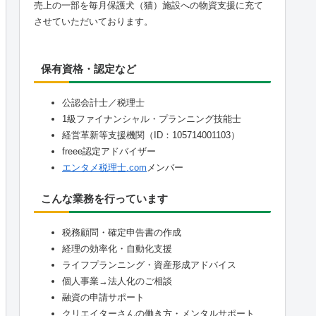
売上の一部を毎月保護犬（猫）施設への物資支援に充て
させていただいております。
保有資格・認定など
公認会計士／税理士
1級ファイナンシャル・プランニング技能士
経営革新等支援機関（ID：105714001103）
freee認定アドバイザー
エンタメ税理士.com
メンバー
こんな業務を行っています
税務顧問・確定申告書の作成
経理の効率化・自動化支援
ライフプランニング・資産形成アドバイス
個人事業→法人化のご相談
融資の申請サポート
クリエイターさんの働き方・メンタルサポート