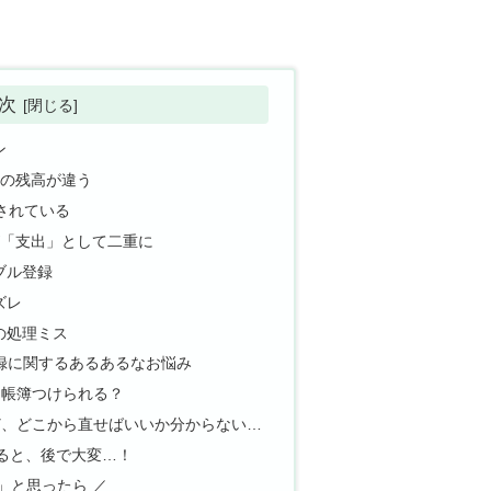
次
ン
トの残高が違う
されている
が「支出」として二重に
ブル登録
ズレ
の処理ミス
録に関するあるあるなお悩み
に帳簿つけられる？
けど、どこから直せばいいか分からない…
すると、後で大変…！
」と思ったら ／