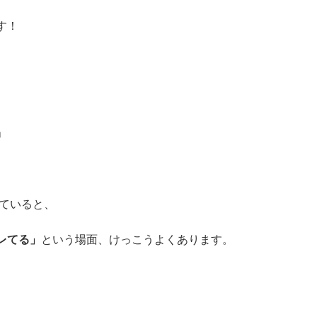
す！
」
っていると、
レてる」
という場面、けっこうよくあります。