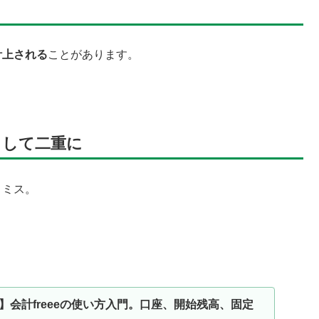
計上される
ことがあります。
として二重に
うミス。
】会計freeeの使い方入門。口座、開始残高、固定