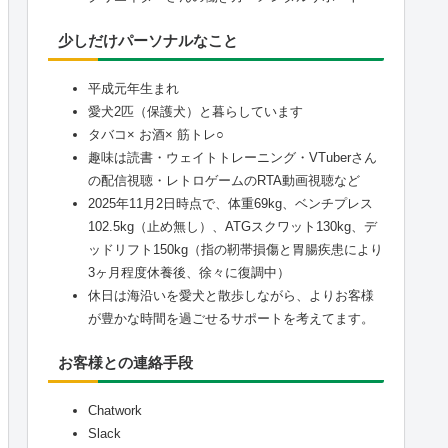
少しだけパーソナルなこと
平成元年生まれ
愛犬2匹（保護犬）と暮らしています
タバコ× お酒× 筋トレ○
趣味は読書・ウェイトトレーニング・VTuberさん
の配信視聴・レトロゲームのRTA動画視聴など
2025年11月2日時点で、体重69kg、ベンチプレス
102.5kg（止め無し）、ATGスクワット130kg、デ
ッドリフト150kg（指の靭帯損傷と胃腸疾患により
3ヶ月程度休養後、徐々に復調中）
休日は海沿いを愛犬と散歩しながら、よりお客様
が豊かな時間を過ごせるサポートを考えてます。
お客様との連絡手段
Chatwork
Slack