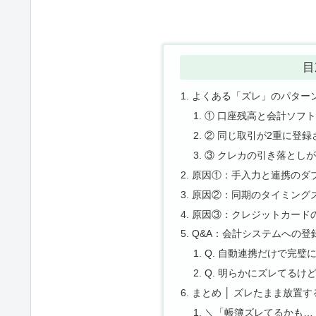
目
よくある「ズレ」のパター
① 口座残高と会計ソフ
② 同じ取引が2重に登録
③ クレカの引き落とし
原因①：手入力と連携のダ
原因②：同期のタイミング
原因③：クレジットカード
Q&A：会計システムへの登
Q. 自動連携だけで完璧
Q. 明らかにズレてる
まとめ │ ズレたまま放置
＼「帳簿ズレてるかも…