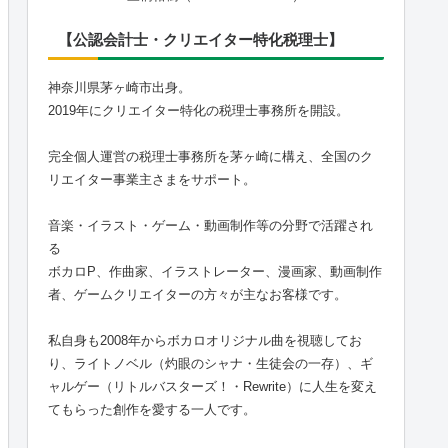
【公認会計士・クリエイター特化税理士】
神奈川県茅ヶ崎市出身。
2019年にクリエイター特化の税理士事務所を開設。
完全個人運営の税理士事務所を茅ヶ崎に構え、全国のク
リエイター事業主さまをサポート。
音楽・イラスト・ゲーム・動画制作等の分野で活躍され
る
ボカロP、作曲家、イラストレーター、漫画家、動画制作
者、ゲームクリエイターの方々が主なお客様です。
私自身も2008年からボカロオリジナル曲を視聴してお
り、ライトノベル（灼眼のシャナ・生徒会の一存）、ギ
ャルゲー（リトルバスターズ！・Rewrite）に人生を変え
てもらった創作を愛する一人です。