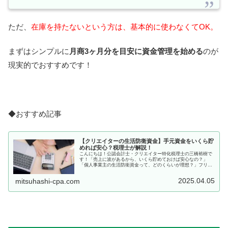
ただ、
在庫を持たないという方は、基本的に使わなくてOK。
まずはシンプルに
月商3ヶ月分を目安に資金管理を始める
のが
現実的でおすすめです！
◆おすすめ記事
【クリエイターの生活防衛資金】手元資金をいくら貯
めれば安心？税理士が解説！
こんにちは！公認会計士・クリエイター特化税理士の三橋裕樹で
す！「売上に波があるから、いくら貯めておけば安心なの？」
「個人事業主の生活防衛資金って、どのくらいが理想？」フリー
で働くクリエイターにとって、お金の不安ってつきものですよ
ね。この記事...
2025.04.05
mitsuhashi-cpa.com