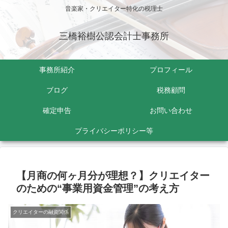
音楽家・クリエイター特化の税理士
三橋裕樹公認会計士事務所
事務所紹介
プロフィール
ブログ
税務顧問
確定申告
お問い合わせ
プライバシーポリシー等
【月商の何ヶ月分が理想？】クリエイター
のための“事業用資金管理”の考え方
クリエイターの融資関係