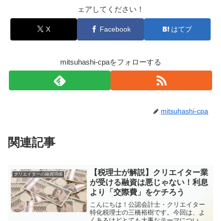
ェアしてください！
X
Facebook
はてブ
mitsuhashi-cpaをフォローする
mitsuhashi-cpa
関連記事
【税理士が解説】クリエイター業
クリエイターの融資関係
が受ける融資は悪じゃない！利息
より「交際費」をケチろう
こんにちは！公認会計士・クリエイター
特化税理士の三橋裕樹です。今回は、よ
くあるけどとても大事なテーマについて