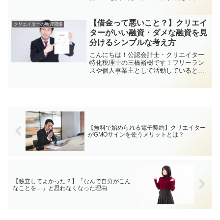
必要に…」そんなときに気になるのが
「車の買い方」ですよね。カードロー
ン？ディーラーのローン？それとも一括
【借金って悪いこと？】クリエイ
クリエイターの融資関係
購入？実は、個人事業主にはも...
ターがいい融資・ダメな融資を見
分けるシンプルな考え方
こんにちは！公認会計士・クリエイター
特化税理士の三橋裕樹です！フリーラン
スや個人事業主として活動していると、
「資金が足りない」「もっと環境を整え
たい」と思うタイミング、ありますよ
ね。そんなときに出てくる選択肢のひと
つが融資（ゆうし）を受ける...
【無料で始められる電子契約】クリエイター
がGMOサインを使うメリットとは？
【独立してよかった？】「なんで自分がこん
なことを…」と思わなくなった理由