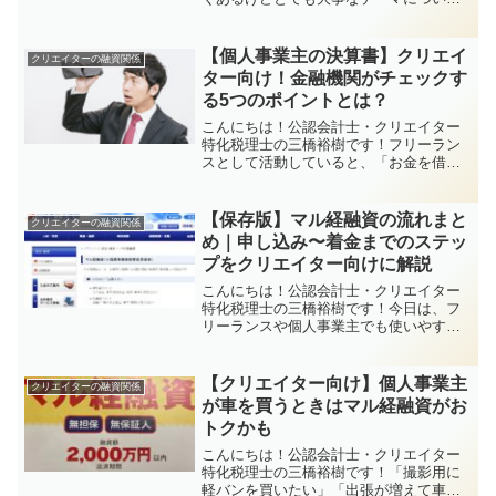
お話しします。「融資って借金でしょ？
なんか怖い…」「フリーランスは借金し
ちゃダメだよね…」私も独立前までは
【個人事業主の決算書】クリエイ
クリエイターの融資関係
「借金は悪」という意識がず...
ター向け！金融機関がチェックす
る5つのポイントとは？
こんにちは！公認会計士・クリエイター
特化税理士の三橋裕樹です！フリーラン
スとして活動していると、「お金を借り
たい」「事業用クレジットカードを作り
たい」「家や車のローンを組みたい」な
んてタイミング、いつか来るかもしれま
【保存版】マル経融資の流れまと
クリエイターの融資関係
せん。そんなときに提出を...
め｜申し込み〜着金までのステッ
プをクリエイター向けに解説
こんにちは！公認会計士・クリエイター
特化税理士の三橋裕樹です！今日は、フ
リーランスや個人事業主でも使いやすい
「マル経融資」について、申し込みから
実行（入金）までの流れを、体験ベース
でわかりやすくご紹介します！「金融機
【クリエイター向け】個人事業主
クリエイターの融資関係
関はちょっと怖い…」「融...
が車を買うときはマル経融資がお
トクかも
こんにちは！公認会計士・クリエイター
特化税理士の三橋裕樹です！「撮影用に
軽バンを買いたい」「出張が増えて車が