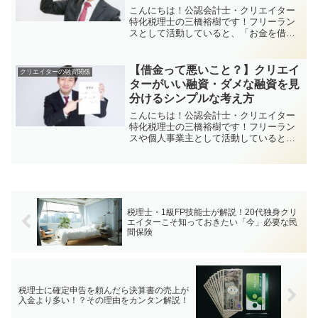
こんにちは！公認会計士・クリエイター
特化税理士の三橋裕樹です！フリーラン
スとして活動していると、「お金を借り
たい」「事業用クレジットカードを作り
たい」「家や車のローンを組みたい」な
んてタイミング、いつか来るかもしれま
【借金って悪いこと？】クリエイ
クリエイターの融資関係
せん。そんなときに提出を...
ターがいい融資・ダメな融資を見
分けるシンプルな考え方
こんにちは！公認会計士・クリエイター
特化税理士の三橋裕樹です！フリーラン
スや個人事業主として活動していると、
「資金が足りない」「もっと環境を整え
たい」と思うタイミング、ありますよ
ね。そんなときに出てくる選択肢のひと
つが融資（ゆうし）を受ける...
税理士・1級FP技能士が解説！20代独身クリ
エイターこそ知っておきたい「今」必要な民
間保険
税理士に確定申告を頼んだら決算書の売上が
入金より多い！？その理由をカンタン解説！