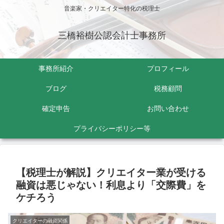
音楽家・クリエイター特化の税理士
三橋裕樹公認会計士事務所
事務所紹介
プロフィール
ブログ
税務顧問
確定申告
お問い合わせ
プライバシーポリシー等
【税理士が解説】クリエイター業が受ける
融資は悪じゃない！利息より「交際費」を
ケチろう
クリエイターの融資関係