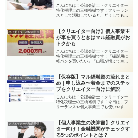
こんにちは！公認会計士・クリエイター
特化税理士の三橋裕樹です！フリーラン
スとして活動していると、どうしても不
安になるのが「お金の管理」。特に、安
定しない売上の中でどれくらい手元資金
を残しておくべきかは、多くの人が悩む
【クリエイター向け】個人事業主
クリエイターの融資関係
ポイントですよね。今回は...
が車を買うときはマル経融資がお
トクかも
こんにちは！公認会計士・クリエイター
特化税理士の三橋裕樹です！「撮影用に
軽バンを買いたい」「出張が増えて車が
必要に…」そんなときに気になるのが
「車の買い方」ですよね。カードロー
ン？ディーラーのローン？それとも一括
【保存版】マル経融資の流れまと
クリエイターの融資関係
購入？実は、個人事業主にはも...
め｜申し込み〜着金までのステッ
プをクリエイター向けに解説
こんにちは！公認会計士・クリエイター
特化税理士の三橋裕樹です！今日は、フ
リーランスや個人事業主でも使いやすい
「マル経融資」について、申し込みから
実行（入金）までの流れを、体験ベース
でわかりやすくご紹介します！「金融機
【個人事業主の決算書】クリエイ
クリエイターの融資関係
関はちょっと怖い…」「融...
ター向け！金融機関がチェックす
る5つのポイントとは？