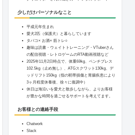
少しだけパーソナルなこと
平成元年生まれ
愛犬2匹（保護犬）と暮らしています
タバコ× お酒× 筋トレ○
趣味は読書・ウェイトトレーニング・VTuberさん
の配信視聴・レトロゲームのRTA動画視聴など
2025年11月2日時点で、体重69kg、ベンチプレス
102.5kg（止め無し）、ATGスクワット130kg、デ
ッドリフト150kg（指の靭帯損傷と胃腸疾患により
3ヶ月程度休養後、徐々に復調中）
休日は海沿いを愛犬と散歩しながら、よりお客様
が豊かな時間を過ごせるサポートを考えてます。
お客様との連絡手段
Chatwork
Slack