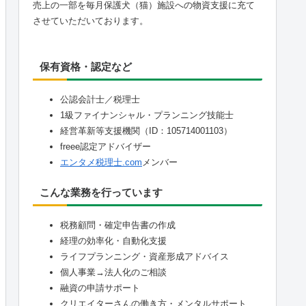
売上の一部を毎月保護犬（猫）施設への物資支援に充て
させていただいております。
保有資格・認定など
公認会計士／税理士
1級ファイナンシャル・プランニング技能士
経営革新等支援機関（ID：105714001103）
freee認定アドバイザー
エンタメ税理士.com
メンバー
こんな業務を行っています
税務顧問・確定申告書の作成
経理の効率化・自動化支援
ライフプランニング・資産形成アドバイス
個人事業→法人化のご相談
融資の申請サポート
クリエイターさんの働き方・メンタルサポート