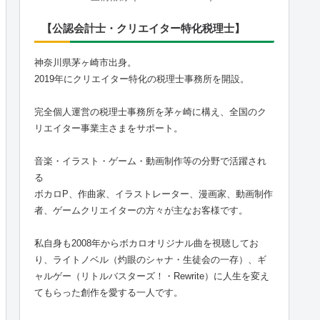
【公認会計士・クリエイター特化税理士】
神奈川県茅ヶ崎市出身。
2019年にクリエイター特化の税理士事務所を開設。
完全個人運営の税理士事務所を茅ヶ崎に構え、全国のク
リエイター事業主さまをサポート。
音楽・イラスト・ゲーム・動画制作等の分野で活躍され
る
ボカロP、作曲家、イラストレーター、漫画家、動画制作
者、ゲームクリエイターの方々が主なお客様です。
私自身も2008年からボカロオリジナル曲を視聴してお
り、ライトノベル（灼眼のシャナ・生徒会の一存）、ギ
ャルゲー（リトルバスターズ！・Rewrite）に人生を変え
てもらった創作を愛する一人です。