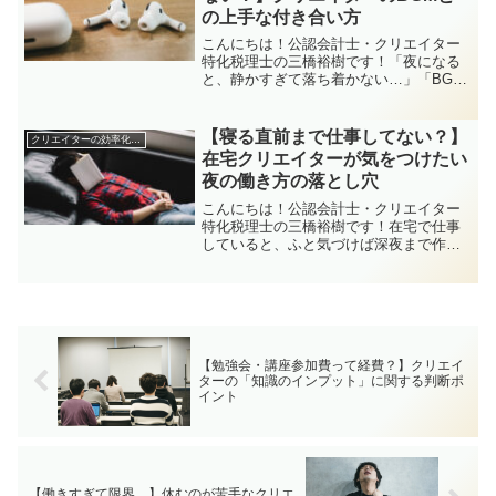
の上手な付き合い方
こんにちは！公認会計士・クリエイター
特化税理士の三橋裕樹です！「夜になる
と、静かすぎて落ち着かない…」「BGM
を流してるけど、これって本当に集中で
きてるのかな？」そんなふうに、“音のあ
る環境”と“無音の環境”で迷う夜って、あ
【寝る直前まで仕事してない？】
クリエイターの効率化・集中力
りますよね。この...
在宅クリエイターが気をつけたい
夜の働き方の落とし穴
こんにちは！公認会計士・クリエイター
特化税理士の三橋裕樹です！在宅で仕事
していると、ふと気づけば深夜まで作業
していた…なんてこと、ありませんか？
「あと少しだけ…」「このタスク終わら
せたい…」と続けているうちに、寝る直
前まで仕事モードが続いて...
【勉強会・講座参加費って経費？】クリエイ
ターの「知識のインプット」に関する判断ポ
イント
【働きすぎて限界…】休むのが苦手なクリエ