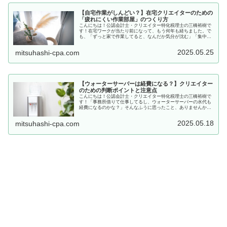
【自宅作業がしんどい？】在宅クリエイターのための
「疲れにくい作業部屋」のつくり方
こんにちは！公認会計士・クリエイター特化税理士の三橋裕樹で
す！在宅ワークが当たり前になって、もう何年も経ちました。で
も、「ずっと家で作業してると、なんだか気分が沈む」「集中力
がもたない」そんな声もたくさん耳にします。実はその不調、“部
屋の環...
2025.05.25
mitsuhashi-cpa.com
【ウォーターサーバーは経費になる？】クリエイター
のための判断ポイントと注意点
こんにちは！公認会計士・クリエイター特化税理士の三橋裕樹で
す！「事務所借りて仕事してるし、ウォーターサーバーの水代も
経費になるのかな？」そんなふうに思ったこと、ありませんか？
仕事中の飲み物代って、ついプライベートと混ざりがちで、ちゃ
んと経費...
2025.05.18
mitsuhashi-cpa.com