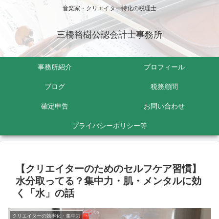
音楽家・クリエイター特化の税理士
三橋裕樹公認会計士事務所
事務所紹介
プロフィール
ブログ
税務顧問
確定申告
お問い合わせ
プライバシーポリシー等
【クリエイターのためのセルフケア習慣】
水分取ってる？集中力・肌・メンタルに効
く「水」の話
クリエイターの効率化・集中力