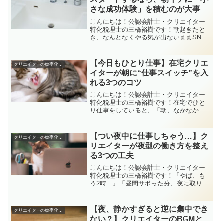
さな成功体験」を積むのが大事
こんにちは！公認会計士・クリエイター
特化税理士の三橋裕樹です！朝起きたと
き、なんとなくやる気が出ないままSNS
を見て時間が過ぎてしまう…そんな経験
はありませんか？そんな朝を繰り返さな
いための対策として、1日のスタートから
【今日もひとり仕事】在宅クリエ
クリエイターの効率化・集中力
「小さな成功体験」を...
イターが朝に“仕事スイッチ”を入
れる3つのコツ
こんにちは！公認会計士・クリエイター
特化税理士の三橋裕樹です！在宅でひと
り仕事をしていると、「朝、なかなかス
イッチが入らない…」って感じる日、あ
りますよね。誰かと一緒に出社するわけ
でもなく、時間の自由があるぶん、気づ
【つい夜中に仕事しちゃう…】ク
クリエイターの効率化・集中力
いたら午前中が終わってた...
リエイターが夜型の働き方を整え
る3つの工夫
こんにちは！公認会計士・クリエイター
特化税理士の三橋裕樹です！「やば、も
う2時…」「昼間サボった分、夜に取り返
してる感じ…」そんな風に、つい夜中に
仕事をしてしまうことってありません
か？フリーランスのクリエイターさんっ
【夜、静かすぎると逆に集中でき
クリエイターの効率化・集中力
て時間の縛りがないからこ...
ない？】クリエイターのBGMと