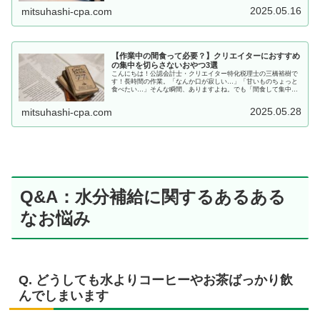
が終わっ...
2025.05.16
mitsuhashi-cpa.com
【作業中の間食って必要？】クリエイターにおすすめ
の集中を切らさないおやつ3選
こんにちは！公認会計士・クリエイター特化税理士の三橋裕樹で
す！長時間の作業。「なんか口が寂しい…」「甘いものちょっと
食べたい…」そんな瞬間、ありますよね。でも「間食して集中で
きなくなったらどうしよう」とか、「食べたあと罪悪感…」って
なること...
2025.05.28
mitsuhashi-cpa.com
Q&A：水分補給に関するあるある
なお悩み
Q. どうしても水よりコーヒーやお茶ばっかり飲
んでしまいます