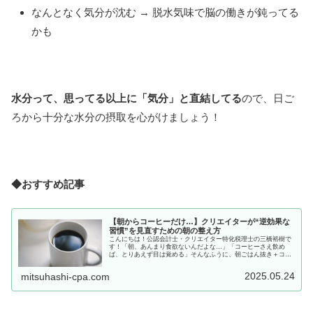
なんとなく気分が沈む → 脱水気味で脳の働きが鈍ってる
かも
水分って、思ってる以上に「気分」と直結してる
ので、日ご
ろから十分な水分の摂取を心がけましょう！
◆おすすめ記事
【朝からコーヒーだけ…】クリエイターが“逆効果な
習慣”を見直すための朝の整え方
こんにちは！公認会計士・クリエイター特化税理士の三橋裕樹で
す！「朝、あんまり食欲ないんだよな…」「コーヒーさえ飲め
ば、とりあえず目は覚める」そんなふうに、朝ごはん抜き＋コー
ヒーだけでスタートしてるクリエイターさん、けっこう多いです
よね。でも...
2025.05.24
mitsuhashi-cpa.com