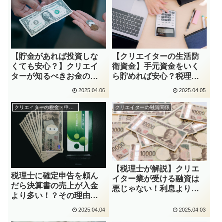
【貯金があれば投資しな
【クリエイターの生活防
くても安心？】クリエイ
衛資金】手元資金をいく
ターが知るべきお金の守
ら貯めれば安心？税理士
り方・育て方！
が解説！
2025.04.06
2025.04.05
クリエイターの税金・申告関係
クリエイターの融資関係
【税理士が解説】クリエ
税理士に確定申告を頼ん
イター業が受ける融資は
だら決算書の売上が入金
悪じゃない！利息より
より多い！？その理由を
「交際費」をケチろう
カンタン解説！
2025.04.04
2025.04.03