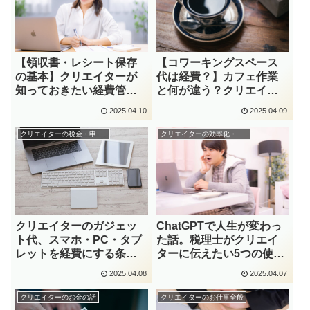
【領収書・レシート保存
【コワーキングスペース
の基本】クリエイターが
代は経費？】カフェ作業
知っておきたい経費管理
と何が違う？クリエイタ
術
ー向けに解説！
2025.04.10
2025.04.09
クリエイターの税金・申告関係
クリエイターの効率化・集中力
クリエイターのガジェッ
ChatGPTで人生が変わっ
ト代、スマホ・PC・タブ
た話。税理士がクリエイ
レットを経費にする条件
ターに伝えたい5つの使い
と按分の考え方
方！
2025.04.08
2025.04.07
クリエイターのお金の話
クリエイターのお仕事全般