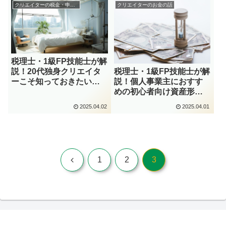
クリエイターの税金・申告関係
クリエイターのお金の話
税理士・1級FP技能士が解
説！20代独身クリエイタ
税理士・1級FP技能士が解
ーこそ知っておきたい
説！個人事業主におすす
「今」必要な民間保険
めの初心者向け資産形成
の始め方
2025.04.02
2025.04.01
前
1
2
3
へ