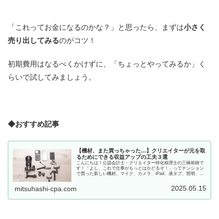
「これってお金になるのかな？」と思ったら、まずは
小さく
売り出してみる
のがコツ！
初期費用はなるべくかけずに、「ちょっとやってみるか」く
らいで試してみましょう。
◆おすすめ記事
【機材、また買っちゃった…】クリエイターが元を取
るためにできる収益アップの工夫３選
こんにちは！公認会計士・クリエイター特化税理士の三橋裕樹で
す！「よし、これで仕事がもっとはかどるぞ！」ってテンション
で買った新しい機材。マイク、カメラ、iPad、液タブ、照明、三
脚…。なのに、いざ使い始めると——「あれ、元、取れてなくな
い？...
2025.05.15
mitsuhashi-cpa.com