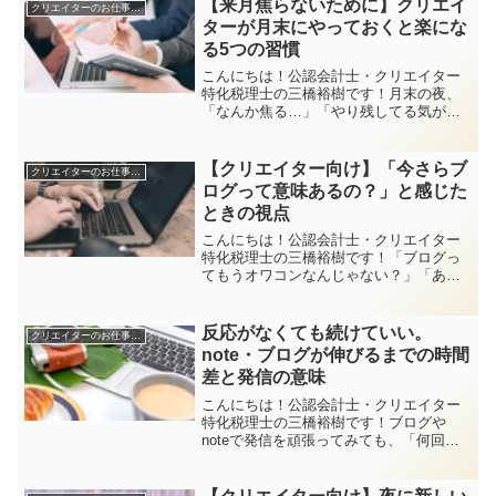
いてる人・向いてない人の特徴をやさし
【来月焦らないために】クリエイ
クリエイターのお仕事全般
く整理しつつ、「自分に合...
ターが月末にやっておくと楽にな
る5つの習慣
こんにちは！公認会計士・クリエイター
特化税理士の三橋裕樹です！月末の夜、
「なんか焦る…」「やり残してる気がす
る…」そんなふうにモヤモヤしてしまう
ことってありませんか？大きなトラブル
があるわけじゃないけど、月の終わりっ
【クリエイター向け】「今さらブ
クリエイターのお仕事全般
て、なんとなく気持ちが落...
ログって意味あるの？」と感じた
ときの視点
こんにちは！公認会計士・クリエイター
特化税理士の三橋裕樹です！「ブログっ
てもうオワコンなんじゃない？」「あえ
て今、ブログやる意味ある？誰も読まな
くない？」そんな考えを持っているクリ
エイターさんも少なくないですよね！正
反応がなくても続けていい。
クリエイターのお仕事全般
直なところ、わたし自身も...
note・ブログが伸びるまでの時間
差と発信の意味
こんにちは！公認会計士・クリエイター
特化税理士の三橋裕樹です！ブログや
noteで発信を頑張ってみても、「何回投
稿しても反応がない」「自分の発信、誰
も見ていないんじゃないか」そんな気持
ちになったこと、ありませんか？じつは