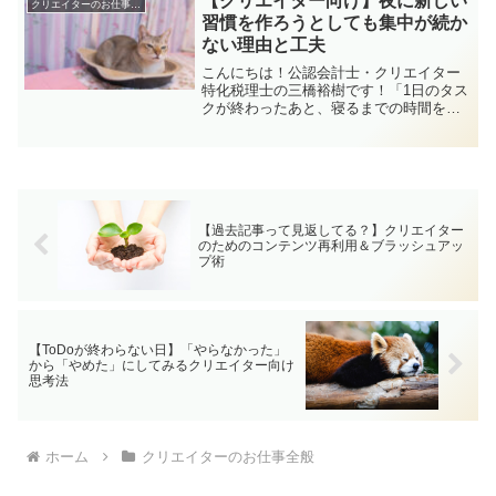
【クリエイター向け】夜に新しい
クリエイターのお仕事全般
これ、発信の内容が悪い...
習慣を作ろうとしても集中が続か
ない理由と工夫
こんにちは！公認会計士・クリエイター
特化税理士の三橋裕樹です！「1日のタス
クが終わったあと、寝るまでの時間を自
己成長に向けよう！」と思って、新しい
挑戦や習慣づくりを始めてみたけど、い
ざ取り組むとすぐに集中が途切れてしま
う…。そんな経験、あり...
【過去記事って見返してる？】クリエイター
のためのコンテンツ再利用＆ブラッシュアッ
プ術
【ToDoが終わらない日】「やらなかった」
から「やめた」にしてみるクリエイター向け
思考法
ホーム
クリエイターのお仕事全般