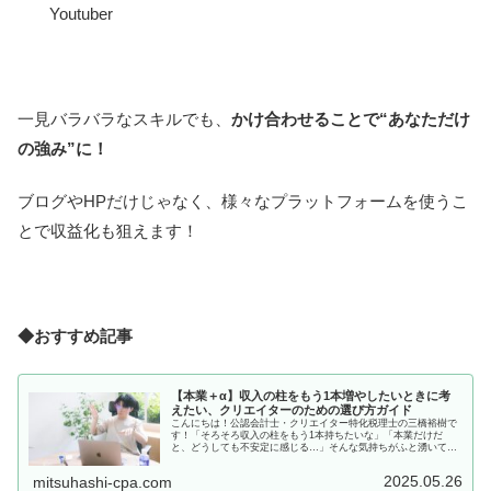
Youtuber
一見バラバラなスキルでも、
かけ合わせることで“あなただけ
の強み”に！
ブログやHPだけじゃなく、様々なプラットフォームを使うこ
とで収益化も狙えます！
◆おすすめ記事
【本業＋α】収入の柱をもう1本増やしたいときに考
えたい、クリエイターのための選び方ガイド
こんにちは！公認会計士・クリエイター特化税理士の三橋裕樹で
す！「そろそろ収入の柱をもう1本持ちたいな」「本業だけだ
と、どうしても不安定に感じる…」そんな気持ちがふと湧いてく
るとき、ありませんか？でも、“何を選べばいいか”で止まってし
まう人も...
2025.05.26
mitsuhashi-cpa.com