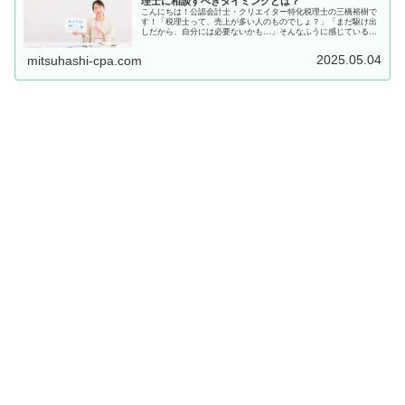
理士に相談すべきタイミングとは？
こんにちは！公認会計士・クリエイター特化税理士の三橋裕樹で
す！「税理士って、売上が多い人のものでしょ？」「まだ駆け出
しだから、自分には必要ないかも…」そんなふうに感じている
方、多いと思います。でも実は、売上がまだ少ないうちから相談
しておくと...
2025.05.04
mitsuhashi-cpa.com