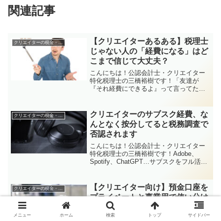
関連記事
【クリエイターあるある】税理士
クリエイターの税金・申告関係
じゃない人の「経費になる」はど
こまで信じて大丈夫？
こんにちは！公認会計士・クリエイター
特化税理士の三橋裕樹です！「友達が
『それ経費にできるよ』って言ってたか
ら…」「SNSで『〇〇も経費にでき
る！』って書いてあったから…」そんな
ふうに、人づての情報を頼りに経費の判
クリエイターのサブスク経費、な
クリエイターの税金・申告関係
断をしている方、意外と多いで...
んとなく按分してると税務調査で
否認されます
こんにちは！公認会計士・クリエイター
特化税理士の三橋裕樹です！Adobe、
Spotify、ChatGPT…サブスクをフル活用
しているクリエイターさんから、こんな
質問をよくいただきます。「これって経
費で落としていいんですか？」「仕事で
【クリエイター向け】預金口座を
クリエイターの税金・申告関係
もプライ...
プライベートと事業用で使い分け
たほうがいい理由
メニュー
ホーム
検索
トップ
サイドバー
こんにちは！公認会計士・クリエイター