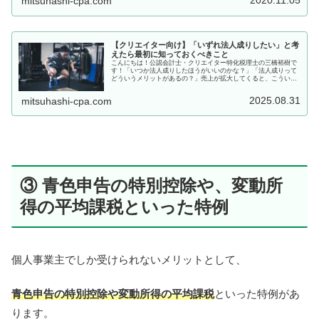
2020.11.05
mitsuhashi-cpa.com
【クリエイター向け】「いずれ法人成りしたい」と考
えたら最初に知っておくべきこと
こんにちは！公認会計士・クリエイター特化税理士の三橋裕樹で
す！「いつか法人成りしたほうがいいのかな？」「法人成りって
どういうメリットがあるの？」売上が拡大してくると、こういう
疑問が出てきますよね！そこでこの記事では、「いずれ法人成り
したい」...
2025.08.31
mitsuhashi-cpa.com
③ 青色申告の特別控除や、変動所
得の平均課税といった特例
個人事業主でしか受けられないメリットとして、
青色申告の特別控除や変動所得の平均課税
といった特例があ
ります。