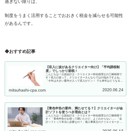
過ぎない限りは、
制度をうまく活用することでおおきく税金を減らせる可能性
があるんです。
◆おすすめ記事
【収入に波があるクリエイター向け】「平均課税制
度」でしっかり節税！
こんにちは！公認会計士・クリエイター特化税理士の三橋裕樹で
す！収入の波って、クリエイターさんならではの悩みですよね。
「今年は大きい案件が入って収入がドン！ でも来年はどうなるか
分からない…」そんな波のある収入でも損しないための制度が
「平均課...
2020.06.24
mitsuhashi-cpa.com
【青色申告の要件、満たせてる？】クリエイターが会
計ソフトを使うべき理由とは？
こんにちは！公認会計士・クリエイター特化税理士の三橋裕樹で
す！「青色申告がお得って聞いたけど、よくわからない…」「会
計ソフトって本当に必要なの？」個人事業主のクリエイターさん
として活動していると、確定申告の話題は避けて通れませんよ
ね。この記...
2025.06.13