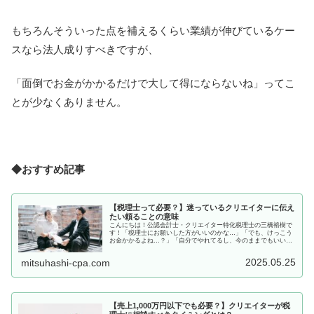
もちろんそういった点を補えるくらい業績が伸びているケー
スなら法人成りすべきですが、
「面倒でお金がかかるだけで大して得にならないね」ってこ
とが少なくありません。
◆おすすめ記事
【税理士って必要？】迷っているクリエイターに伝え
たい頼ることの意味
こんにちは！公認会計士・クリエイター特化税理士の三橋裕樹で
す！「税理士にお願いした方がいいのかな…」「でも、けっこう
お金かかるよね…？」「自分でやれてるし、今のままでもいいか
も…？」そんなふうに思ったことがあるクリエイターさん、きっ
と少なく...
2025.05.25
mitsuhashi-cpa.com
【売上1,000万円以下でも必要？】クリエイターが税