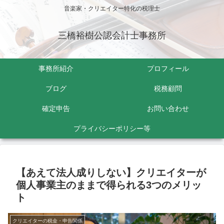
音楽家・クリエイター特化の税理士
三橋裕樹公認会計士事務所
事務所紹介
プロフィール
ブログ
税務顧問
確定申告
お問い合わせ
プライバシーポリシー等
【あえて法人成りしない】クリエイターが
個人事業主のままで得られる3つのメリッ
ト
クリエイターの税金・申告関係