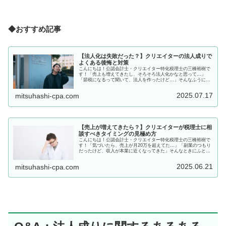
◆おすすめ記事
【法人化は失敗だった？】クリエイターの法人成りで
よくある後悔と対策
こんにちは！公認会計士・クリエイター特化税理士の三橋裕樹で
す！「売上も増えてきたし、そろそろ法人化かなと思って…」
「節税になるって聞いて、法人を作ったけど…」そんなふうに法
人を立ち上げたものの、「なんか思ってたのと違う…」という声
もよく聞き...
2025.07.17
mitsuhashi-cpa.com
【売上が増えてきたら？】クリエイターが税理士に相
談すべきタイミングの見極め方
こんにちは！公認会計士・クリエイター特化税理士の三橋裕樹で
す！「気づいたら、売上が月20万を超えてた…」「副業のつもり
だったけど、収入が本業に近くなってきた」そんなときにふとよ
ぎるのが、税金・経費・確定申告まわりの不安ですよね。この記
事では...
2025.06.21
mitsuhashi-cpa.com