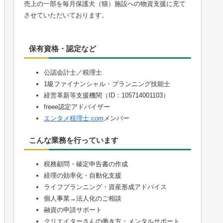
売上の一部を毎月保護犬（猫）施設への物資支援に充て
させていただいております。
保有資格・認定など
公認会計士／税理士
1級ファイナンシャル・プランニング技能士
経営革新等支援機関（ID：105714001103）
freee認定アドバイザー
エンタメ税理士.com
メンバー
こんな業務を行っています
税務顧問・確定申告書の作成
経理の効率化・自動化支援
ライフプランニング・資産形成アドバイス
個人事業→法人化のご相談
融資の申請サポート
クリエイターさんの働き方・メンタルサポート