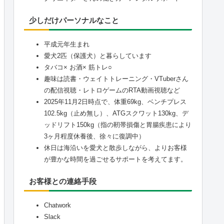
少しだけパーソナルなこと
平成元年生まれ
愛犬2匹（保護犬）と暮らしています
タバコ× お酒× 筋トレ○
趣味は読書・ウェイトトレーニング・VTuberさん
の配信視聴・レトロゲームのRTA動画視聴など
2025年11月2日時点で、体重69kg、ベンチプレス
102.5kg（止め無し）、ATGスクワット130kg、デ
ッドリフト150kg（指の靭帯損傷と胃腸疾患により
3ヶ月程度休養後、徐々に復調中）
休日は海沿いを愛犬と散歩しながら、よりお客様
が豊かな時間を過ごせるサポートを考えてます。
お客様との連絡手段
Chatwork
Slack