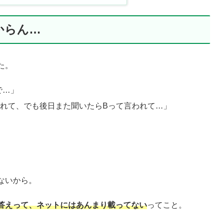
からん…
た。
で…」
われて、でも後日また聞いたらBって言われて…」
ないから。
答えって、ネットにはあんまり載ってない
ってこと。