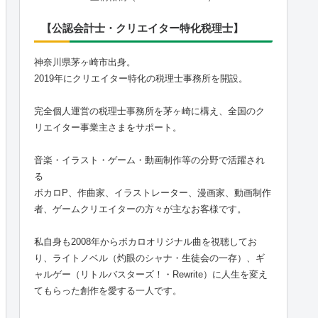
【公認会計士・クリエイター特化税理士】
神奈川県茅ヶ崎市出身。
2019年にクリエイター特化の税理士事務所を開設。
完全個人運営の税理士事務所を茅ヶ崎に構え、全国のク
リエイター事業主さまをサポート。
音楽・イラスト・ゲーム・動画制作等の分野で活躍され
る
ボカロP、作曲家、イラストレーター、漫画家、動画制作
者、ゲームクリエイターの方々が主なお客様です。
私自身も2008年からボカロオリジナル曲を視聴してお
り、ライトノベル（灼眼のシャナ・生徒会の一存）、ギ
ャルゲー（リトルバスターズ！・Rewrite）に人生を変え
てもらった創作を愛する一人です。