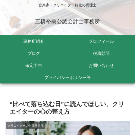
音楽家・クリエイター特化の税理士
三橋裕樹公認会計士事務所
事務所紹介
プロフィール
ブログ
税務顧問
確定申告
お問い合わせ
プライバシーポリシー等
“比べて落ち込む日”に読んでほしい、クリ
エイターの心の整え方
クリエイターのお仕事全般