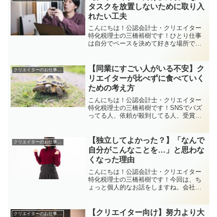
れません。でも実は、在宅...
タスクを放置しないために取り入
れたい工夫
こんにちは！公認会計士・クリエイター
特化税理士の三橋裕樹です！ひとり仕事
は自分でペースを決めて好きな場所でお
仕事ができるからこそ、優先順位の決め
方ってすごく大事ですよね。ただ、締切
が決まってないタスクって、ついつい後
【同業にすごい人がいる不安】ク
クリエイターのお仕事全般
回しになってしまいがちじ...
リエイターが比べずに食べていく
ための考え方
こんにちは！公認会計士・クリエイター
特化税理士の三橋裕樹です！SNSでバズ
ってる人、依頼が殺到してる人、受賞歴
やフォロワー数がすごい人。同じ業界で
活動してると、「自分なんかが続けてて
いいのかな…」って感じてしまうこと、
【独立してよかった？】「なんで
クリエイターのお仕事全般
ありませんか？でも安心...
自分がこんなことを…」と思わな
くなった理由
こんにちは！公認会計士・クリエイター
特化税理士の三橋裕樹です！今回は、ち
ょっと個人的なお話をしますね。会社員
時代、ふとした瞬間に「なんで自分がこ
んなことやらされてるんだろう…」と感
じることがたくさんありました。生意気
【クリエイター向け】努力より大
クリエイターのお仕事全般