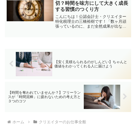
ですね...。でも、独立...
切？時間を味方にして大きく成長
する習慣のつくり方
こんにちは！公認会計士・クリエイター
特化税理士の三橋裕樹です！「数ヶ月頑
張っているのに、まだ全然成果が出な
い…」「あの人に比べて、わたしにはセ
ンスがないのかも…」そんなふうに焦っ
てしまうクリエイターさん、少なくない
ですよね？でもじつは、短期...
【安く見積もられるのがしんどい】ちゃんと
価値をわかってくれる人に届けよう
【時間を奪われていませんか？】フリーラン
スが「時間泥棒」に疲れないための考え方と
３つのコツ
ホーム
クリエイターのお仕事全般