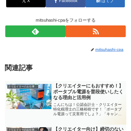
X
Facebook
はてブ
mitsuhashi-cpaをフォローする
mitsuhashi-cpa
関連記事
【クリエイターにもおすすめ！】
クリエイターのお仕事全般
ポータブル電源を普段使いしたく
なる理由と活用例
こんにちは！公認会計士・クリエイター
特化税理士の三橋裕樹です！「ポータブ
ル電源って災害用でしょ？」「キャンプ
とかアウトドアが趣味の人のアイテムじ
ゃないの？」そんなイメージを持ってい
るクリエイターさん、意外と多いかもし
【クリエイター向け】締切のない
クリエイターのお仕事全般