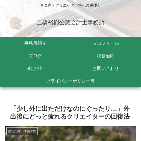
音楽家・クリエイター特化の税理士
三橋裕樹公認会計士事務所
事務所紹介
プロフィール
ブログ
税務顧問
確定申告
お問い合わせ
プライバシーポリシー等
「少し外に出ただけなのにぐったり…」外
出後にどっと疲れるクリエイターの回復法
疲れた時・体調管理