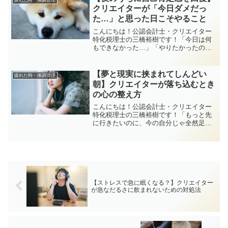
ませんか？わたし自身も、昔は「...
クリエイターが「今日ダメだっ
た…」と思った日こそやること
こんにちは！公認会計士・クリエイター
特化税理士の三橋裕樹です！「今日は何
もできなかった…」「やりたかったの
に、結局先延ばしで終わった…」そん
な、１日の終わりに襲ってくる自己嫌
悪。きっと、多くのクリエイターさんが
【夢と現実に挟まれてしんどい
疲れた時・体調管理
経験してると思います。この記事...
朝】クリエイターが落ち込むとき
の心の整え方
こんにちは！公認会計士・クリエイター
特化税理士の三橋裕樹です！「もっと先
に行きたいのに、今の自分じゃ全然足り
ない…」「夢を大きく語ってたのに、現
実が全然追いついてない…」そんなふう
に、朝から落ち込んでしまう日、ありま
せんか？がんばってる人ほ...
【ストレスで急に眠くなる？】クリエイター
が急なだるさに飲まれないための対処法