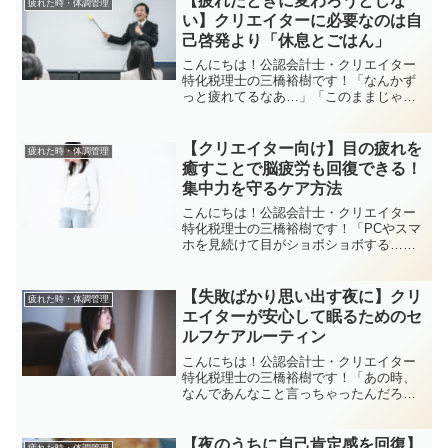
【疲れたときに変わろうとしな
疲れた時・体調管理
い】クリエイターに必要なのは自
己啓発より「休息とごはん」
こんにちは！公認会計士・クリエイター
特化税理士の三橋裕樹です！「なんかず
っと疲れてるなあ…」「このままじゃダ
メな気がする。新しい行動を起こして人
生変えなきゃ…」そんなとき、勢いで自
己啓発セミナーに申し込んだり、スキル
【クリエイター向け】目の疲れを
疲れた時・体調管理
に直結しない高額な講座に...
癒すことで脳疲労も回復できる！
集中力を守るケア方法
こんにちは！公認会計士・クリエイター
特化税理士の三橋裕樹です！「PCやスマ
ホを見続けて目がショボショボする…」
「集中が続かず『もう今日は無理…』と
感じてしまう…」そんな毎日を送るクリ
エイターさん、多いですよね。じつは、
【失敗ばかり思い出す夜に】クリ
疲れた時・体調管理
わたしたちが想像する以...
エイターが安心して眠るためのセ
ルフケアルーティン
こんにちは！公認会計士・クリエイター
特化税理士の三橋裕樹です！「あの時、
なんであんなこと言っちゃったんだろ
う…」「あの失敗、まだ引きずって
る…」そんなふうに、夜になると過去の
失敗を思い出して眠れないことってあり
【夜のうちに自己肯定感を回復】
疲れた時・体調管理