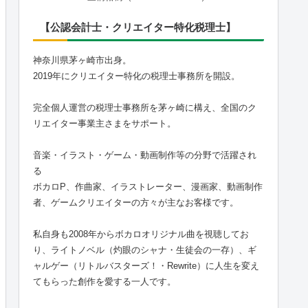
【公認会計士・クリエイター特化税理士】
神奈川県茅ヶ崎市出身。
2019年にクリエイター特化の税理士事務所を開設。
完全個人運営の税理士事務所を茅ヶ崎に構え、全国のク
リエイター事業主さまをサポート。
音楽・イラスト・ゲーム・動画制作等の分野で活躍され
る
ボカロP、作曲家、イラストレーター、漫画家、動画制作
者、ゲームクリエイターの方々が主なお客様です。
私自身も2008年からボカロオリジナル曲を視聴してお
り、ライトノベル（灼眼のシャナ・生徒会の一存）、ギ
ャルゲー（リトルバスターズ！・Rewrite）に人生を変え
てもらった創作を愛する一人です。