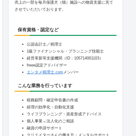
売上の一部を毎月保護犬（猫）施設への物資支援に充て
させていただいております。
保有資格・認定など
公認会計士／税理士
1級ファイナンシャル・プランニング技能士
経営革新等支援機関（ID：105714001103）
freee認定アドバイザー
エンタメ税理士.com
メンバー
こんな業務を行っています
税務顧問・確定申告書の作成
経理の効率化・自動化支援
ライフプランニング・資産形成アドバイス
個人事業→法人化のご相談
融資の申請サポート
クリエイターさんの働き方・メンタルサポート