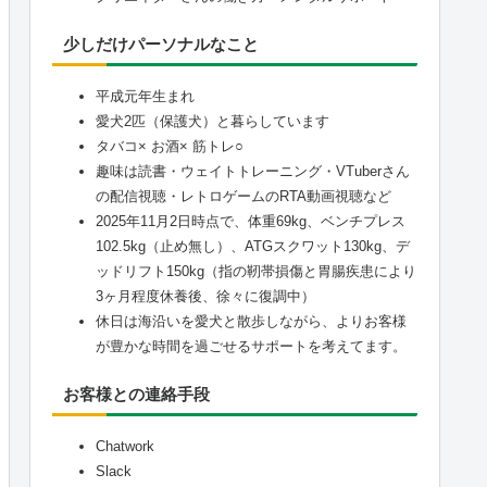
少しだけパーソナルなこと
平成元年生まれ
愛犬2匹（保護犬）と暮らしています
タバコ× お酒× 筋トレ○
趣味は読書・ウェイトトレーニング・VTuberさん
の配信視聴・レトロゲームのRTA動画視聴など
2025年11月2日時点で、体重69kg、ベンチプレス
102.5kg（止め無し）、ATGスクワット130kg、デ
ッドリフト150kg（指の靭帯損傷と胃腸疾患により
3ヶ月程度休養後、徐々に復調中）
休日は海沿いを愛犬と散歩しながら、よりお客様
が豊かな時間を過ごせるサポートを考えてます。
お客様との連絡手段
Chatwork
Slack