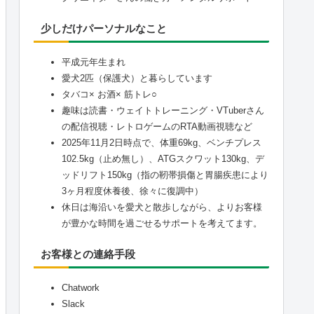
少しだけパーソナルなこと
平成元年生まれ
愛犬2匹（保護犬）と暮らしています
タバコ× お酒× 筋トレ○
趣味は読書・ウェイトトレーニング・VTuberさん
の配信視聴・レトロゲームのRTA動画視聴など
2025年11月2日時点で、体重69kg、ベンチプレス
102.5kg（止め無し）、ATGスクワット130kg、デ
ッドリフト150kg（指の靭帯損傷と胃腸疾患により
3ヶ月程度休養後、徐々に復調中）
休日は海沿いを愛犬と散歩しながら、よりお客様
が豊かな時間を過ごせるサポートを考えてます。
お客様との連絡手段
Chatwork
Slack