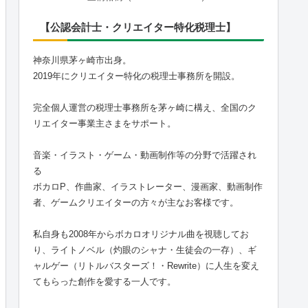
【公認会計士・クリエイター特化税理士】
神奈川県茅ヶ崎市出身。
2019年にクリエイター特化の税理士事務所を開設。
完全個人運営の税理士事務所を茅ヶ崎に構え、全国のク
リエイター事業主さまをサポート。
音楽・イラスト・ゲーム・動画制作等の分野で活躍され
る
ボカロP、作曲家、イラストレーター、漫画家、動画制作
者、ゲームクリエイターの方々が主なお客様です。
私自身も2008年からボカロオリジナル曲を視聴してお
り、ライトノベル（灼眼のシャナ・生徒会の一存）、ギ
ャルゲー（リトルバスターズ！・Rewrite）に人生を変え
てもらった創作を愛する一人です。