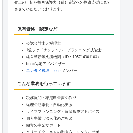
売上の一部を毎月保護犬（猫）施設への物資支援に充て
させていただいております。
保有資格・認定など
公認会計士／税理士
1級ファイナンシャル・プランニング技能士
経営革新等支援機関（ID：105714001103）
freee認定アドバイザー
エンタメ税理士.com
メンバー
こんな業務を行っています
税務顧問・確定申告書の作成
経理の効率化・自動化支援
ライフプランニング・資産形成アドバイス
個人事業→法人化のご相談
融資の申請サポート
クリエイターさんの働き方・メンタルサポート