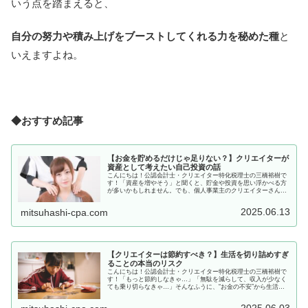
いう点を踏まえると、
自分の努力や積み上げをブーストしてくれる力を秘めた種
と
いえますよね。
◆おすすめ記事
【お金を貯めるだけじゃ足りない？】クリエイターが
資産として考えたい自己投資の話
こんにちは！公認会計士・クリエイター特化税理士の三橋裕樹で
す！「資産を増やそう」と聞くと、貯金や投資を思い浮かべる方
が多いかもしれません。でも、個人事業主のクリエイターさんに
とっては、自分に投資すること＝最高の資産形成の種まきになる
ことも！...
2025.06.13
mitsuhashi-cpa.com
【クリエイターは節約すべき？】生活を切り詰めすぎ
ることの本当のリスク
こんにちは！公認会計士・クリエイター特化税理士の三橋裕樹で
す！「もっと節約しなきゃ…」「無駄を減らして、収入が少なく
ても乗り切らなきゃ…」そんなふうに、“お金の不安”から生活を
ギュッと切り詰めてしまう。それ、クリエイターあるあるだと思
います...