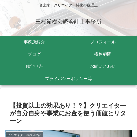
音楽家・クリエイター特化の税理士
三橋裕樹公認会計士事務所
事務所紹介
プロフィール
ブログ
税務顧問
確定申告
お問い合わせ
プライバシーポリシー等
【投資以上の効果あり！？】クリエイター
が自分自身や事業にお金を使う価値とリタ
ーン
クリエイターのお金の話