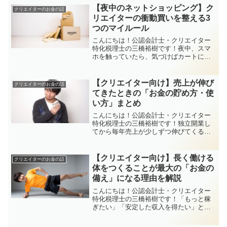
計分がまるまるタダになりますよ」みた
【夜中のネットショッピング】ク
クリエイターのお金の話
いなことを言われると、つ...
リエイターの衝動買いを整える3
つのマイルール
こんにちは！公認会計士・クリエイター
特化税理士の三橋裕樹です！夜中、スマ
ホを触っていたら、気づけばカートに入
れるボタンを押していた。「ずっと気に
なってたから…」「ちょっとしたご褒美
だから…」言い訳はたくさん浮かぶけ
【クリエイター向け】売上が伸び
クリエイターのお金の話
ど、朝になってちょっと後悔...
てきたときの「お金の貯め方・使
い方」まとめ
こんにちは！公認会計士・クリエイター
特化税理士の三橋裕樹です！独立開業し
てから毎年売上が少しずつ伸びてくる
と、うれしい反面こんな悩みが出てきま
せんか？「この調子で売上が伸び続ける
とは限らないし、うまく使っていきた
【クリエイター向け】長く働ける
クリエイターのお金の話
い…」「老後に備えて、今から...
体をつくることが最大の「お金の
備え」になる理由を解説
こんにちは！公認会計士・クリエイター
特化税理士の三橋裕樹です！「もっと稼
ぎたい」「安定した収入を得たい」と考
えたときに、多くの人が思い浮かべるの
はスキルアップや副業、投資ですよね。