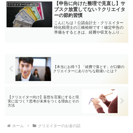
でもじつは、長く働ける体をつくること
【申告に向けた整理で見直し】サ
クリエイターのお金の話
こそ、最大のお金の備えに...
ブスク放置してない？クリエイタ
ーの節約習慣
こんにちは！公認会計士・クリエイター
特化税理士の三橋裕樹です！確定申告の
準備をするときは、経費や収支をふりか
える絶好のタイミング。この前の確定申
告で書類を整理しているとき、ふと「こ
れ、毎月払ってるけど全然使ってない
な…」って気づいたことあり...
【本当にお得？】「経費で落とす」が口癖の
クリエイターにありがちな勘違いとは？
【クリエイター向け】妄想を言葉にすると現
実に近づく？思考が未来をつくる理由とその
方法
ホーム
クリエイターのお金の話