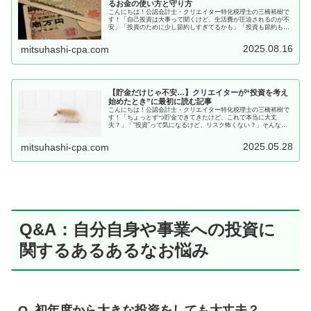
るお金の使い方と守り方
こんにちは！公認会計士・クリエイター特化税理士の三橋裕樹で
す！「自己投資は大事って聞くけど、生活費が圧迫されるのが不
安」「投資のために少し節約しすぎてるかも」「投資も節約もや
ってるけど、バランスが分からない」そんなクリエイターさん
も、少なく...
2025.08.16
mitsuhashi-cpa.com
【貯金だけじゃ不安…】クリエイターが“投資を考え
始めたとき”に最初に読む記事
こんにちは！公認会計士・クリエイター特化税理士の三橋裕樹で
す！「ちょっとずつ貯金できてきたけど、これで本当に大丈
夫？」「“投資”って気になるけど、リスク怖くない？」そんなモ
ヤモヤ、感じたことありませんか？この記事では、これから投資
を考え始め...
2025.05.28
mitsuhashi-cpa.com
Q&A：自分自身や事業への投資に
関するあるあるなお悩み
Q. 初年度から大きな投資をしても大丈夫？