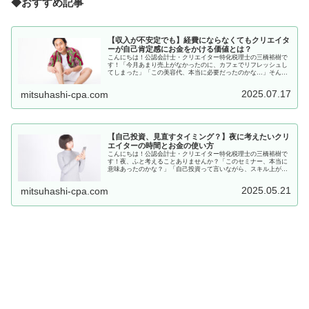
◆おすすめ記事
【収入が不安定でも】経費にならなくてもクリエイタ
ーが自己肯定感にお金をかける価値とは？
こんにちは！公認会計士・クリエイター特化税理士の三橋裕樹で
す！「今月あまり売上がなかったのに、カフェでリフレッシュし
てしまった」「この美容代、本当に必要だったのかな…」そんな
ふうに、お金を使ったことをあとで後悔してしまうときってあり
ませんか...
2025.07.17
mitsuhashi-cpa.com
【自己投資、見直すタイミング？】夜に考えたいクリ
エイターの時間とお金の使い方
こんにちは！公認会計士・クリエイター特化税理士の三橋裕樹で
す！夜、ふと考えることありませんか？「このセミナー、本当に
意味あったのかな？」「自己投資って言いながら、スキル上がっ
てるのかなんか不安…」頑張り屋なクリエイターさんほど、自己
投資にも...
2025.05.21
mitsuhashi-cpa.com