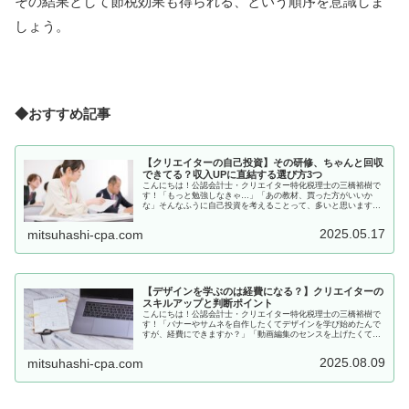
その結果として節税効果も得られる、という順序を意識しま
しょう。
◆おすすめ記事
【クリエイターの自己投資】その研修、ちゃんと回収
できてる？収入UPに直結する選び方3つ
こんにちは！公認会計士・クリエイター特化税理士の三橋裕樹で
す！「もっと勉強しなきゃ…」「あの教材、買った方がいいか
な」そんなふうに自己投資を考えることって、多いと思います。
でも、自己投資＝正義みたいな感覚で、いろいろ手を出してしま
うと、意外...
2025.05.17
mitsuhashi-cpa.com
【デザインを学ぶのは経費になる？】クリエイターの
スキルアップと判断ポイント
こんにちは！公認会計士・クリエイター特化税理士の三橋裕樹で
す！「バナーやサムネを自作したくてデザインを学び始めたんで
すが、経費にできますか？」「動画編集のセンスを上げたくて、
Adobeの講座に通ってます」こういったクリエイターさんも多い
です...
2025.08.09
mitsuhashi-cpa.com