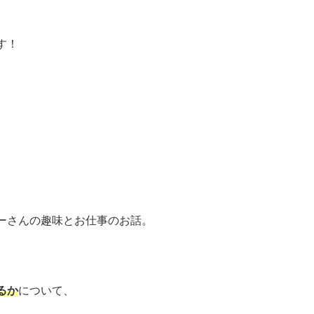
す！
」
ーさんの趣味とお仕事のお話。
るか
について、