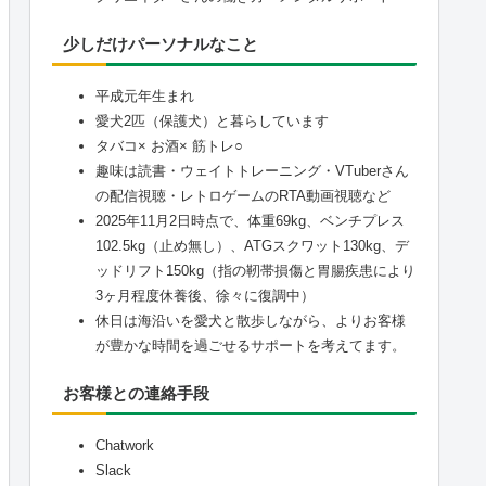
少しだけパーソナルなこと
平成元年生まれ
愛犬2匹（保護犬）と暮らしています
タバコ× お酒× 筋トレ○
趣味は読書・ウェイトトレーニング・VTuberさん
の配信視聴・レトロゲームのRTA動画視聴など
2025年11月2日時点で、体重69kg、ベンチプレス
102.5kg（止め無し）、ATGスクワット130kg、デ
ッドリフト150kg（指の靭帯損傷と胃腸疾患により
3ヶ月程度休養後、徐々に復調中）
休日は海沿いを愛犬と散歩しながら、よりお客様
が豊かな時間を過ごせるサポートを考えてます。
お客様との連絡手段
Chatwork
Slack