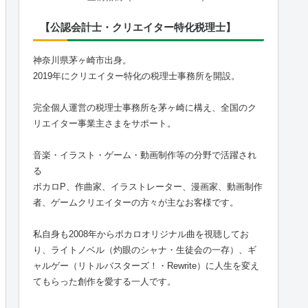
【公認会計士・クリエイター特化税理士】
神奈川県茅ヶ崎市出身。
2019年にクリエイター特化の税理士事務所を開設。
完全個人運営の税理士事務所を茅ヶ崎に構え、全国のク
リエイター事業主さまをサポート。
音楽・イラスト・ゲーム・動画制作等の分野で活躍され
る
ボカロP、作曲家、イラストレーター、漫画家、動画制作
者、ゲームクリエイターの方々が主なお客様です。
私自身も2008年からボカロオリジナル曲を視聴してお
り、ライトノベル（灼眼のシャナ・生徒会の一存）、ギ
ャルゲー（リトルバスターズ！・Rewrite）に人生を変え
てもらった創作を愛する一人です。