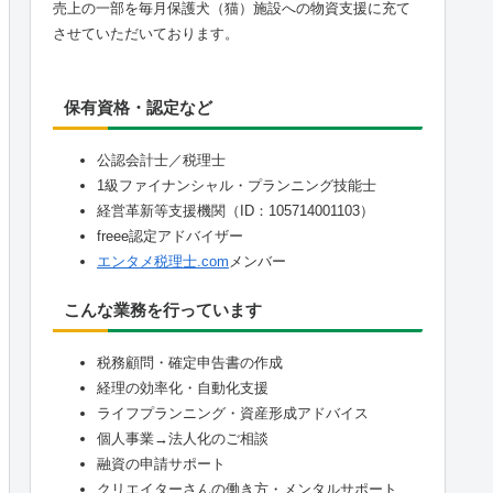
売上の一部を毎月保護犬（猫）施設への物資支援に充て
させていただいております。
保有資格・認定など
公認会計士／税理士
1級ファイナンシャル・プランニング技能士
経営革新等支援機関（ID：105714001103）
freee認定アドバイザー
エンタメ税理士.com
メンバー
こんな業務を行っています
税務顧問・確定申告書の作成
経理の効率化・自動化支援
ライフプランニング・資産形成アドバイス
個人事業→法人化のご相談
融資の申請サポート
クリエイターさんの働き方・メンタルサポート