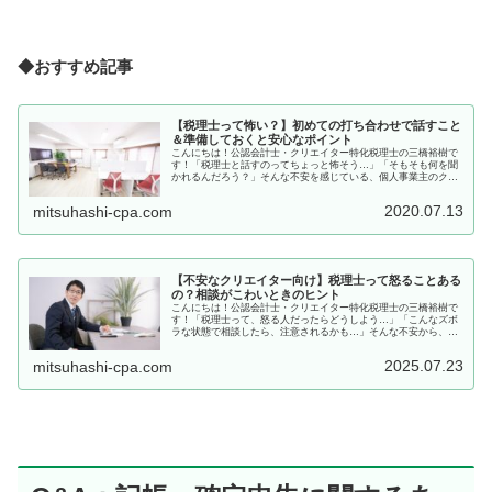
◆おすすめ記事
【税理士って怖い？】初めての打ち合わせで話すこと
＆準備しておくと安心なポイント
こんにちは！公認会計士・クリエイター特化税理士の三橋裕樹で
す！「税理士と話すのってちょっと怖そう…」「そもそも何を聞
かれるんだろう？」そんな不安を感じている、個人事業主のクリ
エイターさんへ。このページでは、税理士との初回面談で話すこ
と・準備...
2020.07.13
mitsuhashi-cpa.com
【不安なクリエイター向け】税理士って怒ることある
の？相談がこわいときのヒント
こんにちは！公認会計士・クリエイター特化税理士の三橋裕樹で
す！「税理士って、怒る人だったらどうしよう…」「こんなズボ
ラな状態で相談したら、注意されるかも…」そんな不安から、な
かなか一歩を踏み出せないクリエイターさんも多いです。でも、
結論から...
2025.07.23
mitsuhashi-cpa.com