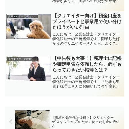
機会が多くて、美容への投資が欠かせな
い…」「モデルとしても活動してるか
ら、美顔器も経費になるよね？」そんな
クリエイターさんも、少なくないですよ
【クリエイター向け】預金口座を
クリエイターの税金・申告関係
ね！この記事では、スチーマ...
プライベートと事業用で使い分け
たほうがいい理由
こんにちは！公認会計士・クリエイター
特化税理士の三橋裕樹です！開業したば
かりのクリエイターさんから、よくこん
な質問をいただきます。「銀行口座っ
て、プライベートと事業用で分けないと
いけませんか？」「1つの口座でやりくり
【申告後も大事！】税理士に記帳
クリエイターの税金・申告関係
するのって、やっぱりダメ...
や確定申告を依頼したら、必ずも
らっておきたい帳簿とは？
こんにちは！公認会計士・クリエイター
特化税理士の三橋裕樹です。「記帳も申
告も税理士さんにお願いして今年度も終
わり！」…と思ってるあなた。ちょっと
待って。実は、申告が終わったあとに"手
元に残しておくべきもの"があるんです。
この記事では、税理士...
【資格の勉強代は経費？】クリエイター
が“スキルアップ”のために使ったお金の扱い
方