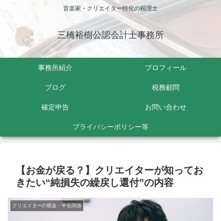
音楽家・クリエイター特化の税理士
三橋裕樹公認会計士事務所
事務所紹介
プロフィール
ブログ
税務顧問
確定申告
お問い合わせ
プライバシーポリシー等
【お金が戻る？】クリエイターが知ってお
きたい“純損失の繰戻し還付”の内容
クリエイターの税金・申告関係