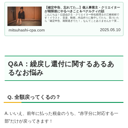
【確定申告、忘れてた…】個人事業主・クリエイター
が期限後にやるべきこと＆ペナルティの話
こんにちは！公認会計士・クリエイター特化税理士の三橋裕樹で
す！イラスト、音楽、動画…作品作りに集中してたら、気づいた
ら「確定申告、期限過ぎてた！」なんてことありませんか？実
は、そんなフリーランスやクリエイターさん、毎年けっこう多い
んです。で...
2025.05.10
mitsuhashi-cpa.com
Q&A：繰戻し還付に関するあるあ
るなお悩み
Q. 全額戻ってくるの？
A. いいえ、前年に払った税金のうち、“赤字分に対応する一
部”だけが戻ってきます！