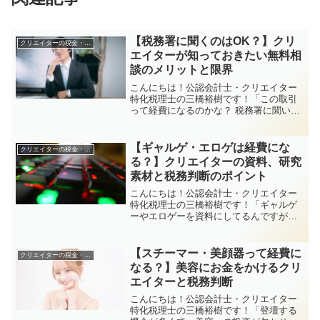
【税務署に聞くのはOK？】クリ
クリエイターの税金・申告関係
エイターが知っておきたい無料相
談のメリットと限界
こんにちは！公認会計士・クリエイター
特化税理士の三橋裕樹です！「この取引
って経費になるのかな？ 税務署に聞いて
みようかな…」そんな風に、税金で困っ
たとき、税務署に電話や相談に行くとい
う人も多いと思います。実際、税務署は
【ギャルゲ・エロゲは経費にな
クリエイターの税金・申告関係
無料で質問できる場所と...
る？】クリエイターの資料、研究
素材と税務判断のポイント
こんにちは！公認会計士・クリエイター
特化税理士の三橋裕樹です！「ギャルゲ
ーやエロゲーを資料にしてるんですが、
経費になりますか？」「セリフ回しや演
出の勉強用に買ってます」「世界観やキ
ャラ造形を参考にしてるんだけど、趣味
【スチーマー・美顔器って経費に
クリエイターの税金・申告関係
と思われそうで不安…」ち...
なる？】美容にお金をかけるクリ
エイターと税務判断
こんにちは！公認会計士・クリエイター
特化税理士の三橋裕樹です！「登壇する