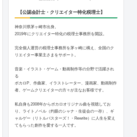
【公認会計士・クリエイター特化税理士】
神奈川県茅ヶ崎市出身。
2019年にクリエイター特化の税理士事務所を開設。
完全個人運営の税理士事務所を茅ヶ崎に構え、全国のク
リエイター事業主さまをサポート。
音楽・イラスト・ゲーム・動画制作等の分野で活躍され
る
ボカロP、作曲家、イラストレーター、漫画家、動画制作
者、ゲームクリエイターの方々が主なお客様です。
私自身も2008年からボカロオリジナル曲を視聴してお
り、ライトノベル（灼眼のシャナ・生徒会の一存）、ギ
ャルゲー（リトルバスターズ！・Rewrite）に人生を変え
てもらった創作を愛する一人です。