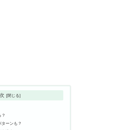
次
る？
パターンも？