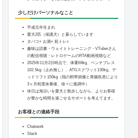
少しだけパーソナルなこと
平成元年生まれ
愛犬2匹（保護犬）と暮らしています
タバコ× お酒× 筋トレ○
趣味は読書・ウェイトトレーニング・VTuberさん
の配信視聴・レトロゲームのRTA動画視聴など
2025年11月2日時点で、体重69kg、ベンチプレス
102.5kg（止め無し）、ATGスクワット130kg、デ
ッドリフト150kg（指の靭帯損傷と胃腸疾患により
3ヶ月程度休養後、徐々に復調中）
休日は海沿いを愛犬と散歩しながら、よりお客様
が豊かな時間を過ごせるサポートを考えてます。
お客様との連絡手段
Chatwork
Slack