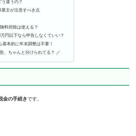
どう違うの？
事業主が注意すべき点
保険料控除は使える？
20万円以下なら申告しなくていい？
なら基本的に年末調整は不要！
申告、ちゃんと分けられてる？ ／
税金の手続き
です。