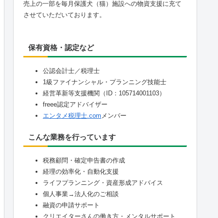
売上の一部を毎月保護犬（猫）施設への物資支援に充て
させていただいております。
保有資格・認定など
公認会計士／税理士
1級ファイナンシャル・プランニング技能士
経営革新等支援機関（ID：105714001103）
freee認定アドバイザー
エンタメ税理士.com
メンバー
こんな業務を行っています
税務顧問・確定申告書の作成
経理の効率化・自動化支援
ライフプランニング・資産形成アドバイス
個人事業→法人化のご相談
融資の申請サポート
クリエイターさんの働き方・メンタルサポート