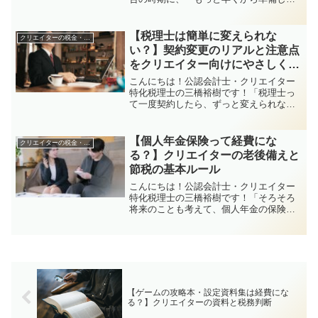
おけばよかった…」と後悔して、「今年
こそは！」と決意を新たにした春先。な
んだかんだ日中はお仕事が忙しかった
【税理士は簡単に変えられな
クリエイターの税金・申告関係
り、夜には体力が残っていな...
い？】契約変更のリアルと注意点
をクリエイター向けにやさしく解
説
こんにちは！公認会計士・クリエイター
特化税理士の三橋裕樹です！「税理士っ
て一度契約したら、ずっと変えられない
のかな？」「変更にお金がかかったり、
揉めたりしそうで不安…」そんな声を、
個人事業主のクリエイターさんからたま
【個人年金保険って経費にな
クリエイターの税金・申告関係
に聞きます。この記事は、...
る？】クリエイターの老後備えと
節税の基本ルール
こんにちは！公認会計士・クリエイター
特化税理士の三橋裕樹です！「そろそろ
将来のことも考えて、個人年金の保険に
入ろうかな…」「でもこれって、経費に
できるの？」そんなふうに、フリーラン
スとして老後の備えを始めるときに気に
なるのが、税金との関係。...
【ゲームの攻略本・設定資料集は経費にな
る？】クリエイターの資料と税務判断