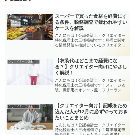
スーパーで買った食材を経費にす
クリエイターの税金・申告関係
る条件、税務調査で疑われやすい
ケースを解説
こんにちは！公認会計士・クリエイター
特化税理士の三橋裕樹です！料理に関す
る情報発信を検討しているクリエイター
さんから、「レシピ動画の撮影用に買っ
た食材って、経費にできますか？」こう
いった質問をよくいただきます。また、
【衣装代はどこまで経費にな
クリエイターの税金・申告関係
ほかのクリエイターさんか...
る？】クリエイター向けにやさし
く解説！
こんにちは！公認会計士・クリエイター
特化税理士の三橋裕樹です！ステージ衣
装、撮影用のオシャレ服…フリーランス
で活動するクリエイターさんにとって、
服装も「作品」の一部ですよね！でも、
お洋服ってプライベートでも着るし、
【クリエイター向け】記帳をため
クリエイターの税金・申告関係
「事業に必要ではあるんだけ...
込んだ人が12月に必ずやっておき
たいことまとめ
こんにちは！公認会計士・クリエイター
特化税理士の三橋裕樹です！毎年確定申
告の時期に、「もっと早くから準備して