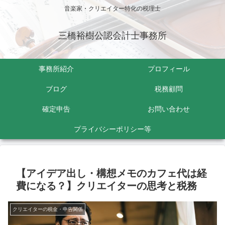
音楽家・クリエイター特化の税理士
三橋裕樹公認会計士事務所
事務所紹介
プロフィール
ブログ
税務顧問
確定申告
お問い合わせ
プライバシーポリシー等
【アイデア出し・構想メモのカフェ代は経
費になる？】クリエイターの思考と税務
クリエイターの税金・申告関係