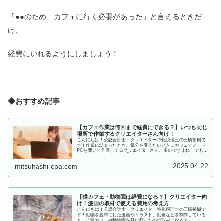
「●●のため、カフェに行く必要があった」と言えるときだ
け、
経費にいれるようにしましょう！
◆おすすめ記事
【カフェ作業は何回まで経費にできる？】いつも同じ
場所で作業するクリエイターさん向け！
こんにちは！公認会計士・クリエイター特化税理士の三橋裕樹で
す！作業に詰まったとき、気分を変えたいとき…カフェでノート
PCを開いて作業してるクリエイターさん、多いですよね！でも気
になるのが、こんな疑問👇 カフェ代って何回まで経費にできる
の？ ...
2025.04.22
mitsuhashi-cpa.com
【猫カフェ・動物園は経費になる？】クリエイター向
け！漫画の取材で使える費用の考え方
こんにちは！公認会計士・クリエイター特化税理士の三橋裕樹で
す！動物を題材にした漫画やイラスト、動画などを制作している
と、「猫カフェや動物園を見に行ったのは取材になる？」「この