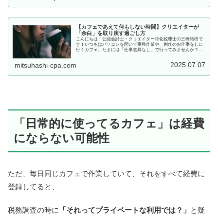
【カフェであえて何もしない時間】クリエイターが
「余白」を取り戻す過ごし方
こんにちは！公認会計士・クリエイター特化税理士の三橋裕樹で
す！いつもはパソコンを開いて事務作業や、創作のお仕事をしに
行くカフェ。たまには「仕事道具なし」で行ってみませんか？こ
の記事では、あえて何もしないカフェ時間が心や思考にくれる余
白につい...
2025.07.07
mitsuhashi-cpa.com
「日常的に使ってるカフェ」は経費
にならない可能性
ただ、毎日同じカフェで作業していて、それをすべて経費に
登録してると、
税務調査の時に
「それってプライベートな利用では？」
と疑