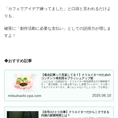
「カフェでアイデア練ってました」と口頭と言われるだけよ
りも、
確実に「創作活動に必要な支払い」としての説得力が増しま
すよ！
◆おすすめ記事
【過去記事って見返してる？】クリエイターのための
コンテンツ再利用＆ブラッシュアップ術
こんにちは！公認会計士・クリエイター特化税理士の三橋裕樹で
す！「昔の投稿、もう誰も見てないし放置でいいか〜」そう思っ
てるクリエイターさん、多いんじゃないでしょうか。でも実は、
過去記事や投稿って“伸びしろの塊”なんです。せっかく書いたコ
ンテン...
2025.06.10
mitsuhashi-cpa.com
【在宅×ひとり仕事】クリエイターだからこそできる
内側の探索時間とは？