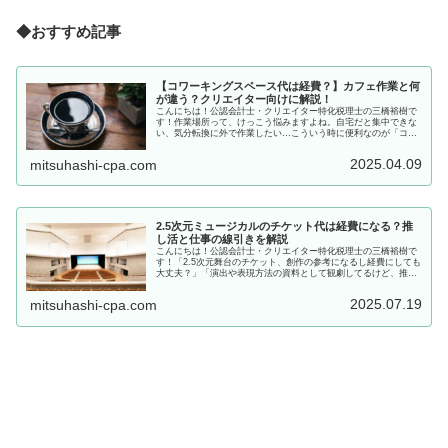
◆おすすめ記事
【コワーキングスペース代は経費？】カフェ作業と何
が違う？クリエイター向けに解説！
こんにちは！公認会計士・クリエイター特化税理士の三橋裕樹で
す！作業場所って、けっこう悩みますよね。自宅だと集中できな
い、気分転換に外で作業したい…こういう時に便利なのが「コワ
ーキングスペース」や「カフェ」。「カフェで作業してるけど、
経費にし...
2025.04.09
mitsuhashi-cpa.com
2.5次元ミュージカルのチケット代は経費になる？推
し活と仕事の線引きを解説
こんにちは！公認会計士・クリエイター特化税理士の三橋裕樹で
す！「2.5次元舞台のチケット、創作の参考になるし経費にしても
大丈夫？」「演出や表現方法の資料として観劇してるけど、推し
活って言われたら否定できない」2.5次元ミュージカルのチケッ
ト...
2025.07.19
mitsuhashi-cpa.com