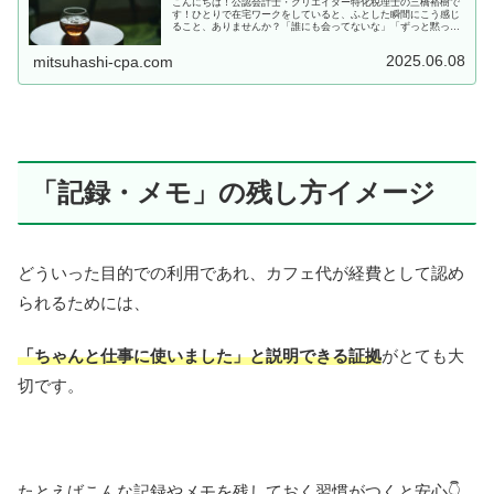
こんにちは！公認会計士・クリエイター特化税理士の三橋裕樹で
す！ひとりで在宅ワークをしていると、ふとした瞬間にこう感じ
ること、ありませんか？「誰にも会ってないな」「ずっと黙った
まま、何時間も作業してたな」そんな孤独にも見える時間、実は
「内側に...
2025.06.08
mitsuhashi-cpa.com
「記録・メモ」の残し方イメージ
どういった目的での利用であれ、カフェ代が経費として認め
られるためには、
「ちゃんと仕事に使いました」と説明できる証拠
がとても大
切です。
たとえばこんな記録やメモを残しておく習慣がつくと安心👇