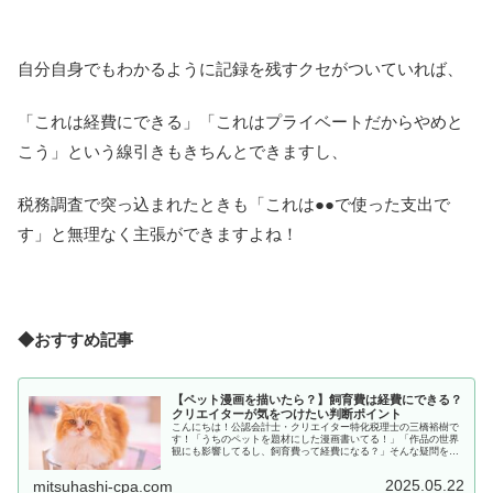
自分自身でもわかるように記録を残すクセがついていれば、
「これは経費にできる」「これはプライベートだからやめと
こう」という線引きもきちんとできますし、
税務調査で突っ込まれたときも「これは●●で使った支出で
す」と無理なく主張ができますよね！
◆おすすめ記事
【ペット漫画を描いたら？】飼育費は経費にできる？
クリエイターが気をつけたい判断ポイント
こんにちは！公認会計士・クリエイター特化税理士の三橋裕樹で
す！「うちのペットを題材にした漫画書いてる！」「作品の世界
観にも影響してるし、飼育費って経費になる？」そんな疑問を持
つクリエイターさん、意外と多いです。この記事では、ペットを
題材にし...
2025.05.22
mitsuhashi-cpa.com