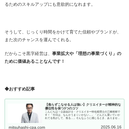
るためのスキルアップにも意欲的になれます。
そうして、じっくり時間をかけて育てた信頼やブランドが、
また次のチャンスを運んでくれる。
だからこそ黒字経営は、
事業拡大や「理想の事業づくり」の
ために価値あることなんです！
◆おすすめ記事
【焦らずこなせる人は強い】クリエイターが精神的な
優位性を保つ3つのコツ
こんにちは！公認会計士・クリエイター特化税理士の三橋裕樹で
す！「今日は、なんかうまくいかない…」「どんどん置いていか
れてる気がして、焦る…」そんなふうに感じるとき、ありません
か？その原因ってスキル不足じゃなくて、精神的なポジションの
崩れかも...
2025.06.16
mitsuhashi-cpa.com