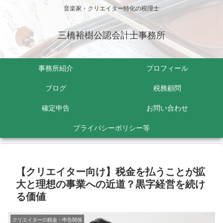
音楽家・クリエイター特化の税理士
三橋裕樹公認会計士事務所
事務所紹介
プロフィール
ブログ
税務顧問
確定申告
お問い合わせ
プライバシーポリシー等
【クリエイター向け】税金を払うことが拡
大と理想の事業への近道？黒字経営を続け
る価値
クリエイターの税金・申告関係