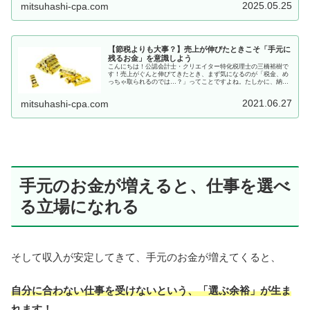
2025.05.25
mitsuhashi-cpa.com
【節税よりも大事？】売上が伸びたときこそ「手元に
残るお金」を意識しよう
こんにちは！公認会計士・クリエイター特化税理士の三橋裕樹で
す！売上がぐんと伸びてきたとき、まず気になるのが「税金、め
っちゃ取られるのでは…？」ってことですよね。たしかに、納税
額も一気に増えるので対策なしだとビックリしちゃいますけど、
でも、だ...
2021.06.27
mitsuhashi-cpa.com
手元のお金が増えると、仕事を選べ
る立場になれる
そして収入が安定してきて、手元のお金が増えてくると、
自分に合わない仕事を受けないという、「選ぶ余裕」が生ま
れます！