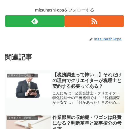
mitsuhashi-cpaをフォローする
mitsuhashi-cpa
関連記事
【税務調査って怖い…】それだけ
クリエイターの税金・申告関係
の理由でクリエイターが税理士と
契約する必要ってある？
こんにちは！公認会計士・クリエイター
特化税理士の三橋裕樹です！「税務調査
が不安で…」「何かあったときのために
税理士さんっていたほうがいいんです
か？」そう聞かれること、けっこうあり
ます。今回は、税務調査だけを理由に税
作業部屋の収納棚・ワゴンは経費
クリエイターの税金・申告関係
理士と顧問契約する必要があ...
になる？判断基準と家事按分の考
え方