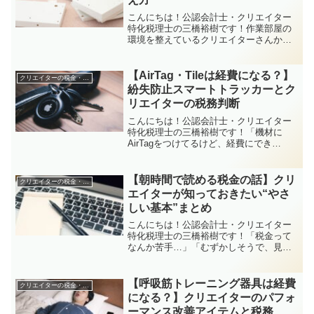
こんにちは！公認会計士・クリエイター
特化税理士の三橋裕樹です！作業部屋の
環境を整えているクリエイターさんか
ら、こんな質問をよくいただきます。
「機材や資料をまとめる収納棚を買った
んですが、経費にできますか？」「ワゴ
【AirTag・Tileは経費になる？】
クリエイターの税金・申告関係
ンに仕事道具とプライベートの...
紛失防止スマートトラッカーとク
リエイターの税務判断
こんにちは！公認会計士・クリエイター
特化税理士の三橋裕樹です！「機材に
AirTagをつけてるけど、経費にでき
る？」「配信で使う機材の紛失防止にTile
を買ったけどどう処理すればいい？」そ
んなお悩みを持つクリエイター、少なく
【朝時間で読める税金の話】クリ
クリエイターの税金・申告関係
ないですよね！そこ...
エイターが知っておきたい“やさ
しい基本”まとめ
こんにちは！公認会計士・クリエイター
特化税理士の三橋裕樹です！「税金って
なんか苦手…」「むずかしそうで、見な
いフリしてる…」そんなクリエイターさ
ん向けに、朝のスキマ時間でサクッと読
める“やさしい税金の話”をまとめてみまし
【呼吸筋トレーニング器具は経費
クリエイターの税金・申告関係
た！全部読んでも5分...
になる？】クリエイターのパフォ
ーマンス改善アイテムと税務