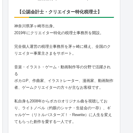
【公認会計士・クリエイター特化税理士】
神奈川県茅ヶ崎市出身。
2019年にクリエイター特化の税理士事務所を開設。
完全個人運営の税理士事務所を茅ヶ崎に構え、全国のク
リエイター事業主さまをサポート。
音楽・イラスト・ゲーム・動画制作等の分野で活躍され
る
ボカロP、作曲家、イラストレーター、漫画家、動画制作
者、ゲームクリエイターの方々が主なお客様です。
私自身も2008年からボカロオリジナル曲を視聴してお
り、ライトノベル（灼眼のシャナ・生徒会の一存）、ギ
ャルゲー（リトルバスターズ！・Rewrite）に人生を変え
てもらった創作を愛する一人です。