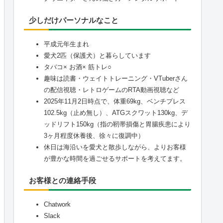
少しだけパーソナルなこと
平成元年生まれ
愛犬2匹（保護犬）と暮らしています
タバコ× お酒× 筋トレ○
趣味は読書・ウェイトトレーニング・VTuberさん
の配信視聴・レトロゲームのRTA動画視聴など
2025年11月2日時点で、体重69kg、ベンチプレス
102.5kg（止め無し）、ATGスクワット130kg、デ
ッドリフト150kg（指の靭帯損傷と胃腸疾患により
3ヶ月程度休養後、徐々に復調中）
休日は海沿いを愛犬と散歩しながら、よりお客様
が豊かな時間を過ごせるサポートを考えてます。
お客様との連絡手段
Chatwork
Slack