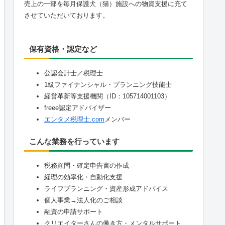
売上の一部を毎月保護犬（猫）施設への物資支援に充て
させていただいております。
保有資格・認定など
公認会計士／税理士
1級ファイナンシャル・プランニング技能士
経営革新等支援機関（ID：105714001103）
freee認定アドバイザー
エンタメ税理士.com
メンバー
こんな業務を行っています
税務顧問・確定申告書の作成
経理の効率化・自動化支援
ライフプランニング・資産形成アドバイス
個人事業→法人化のご相談
融資の申請サポート
クリエイターさんの働き方・メンタルサポート