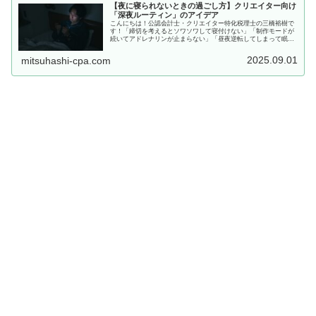
【夜に寝られないときの過ごし方】クリエイター向け
「深夜ルーティン」のアイデア
こんにちは！公認会計士・クリエイター特化税理士の三橋裕樹で
す！「締切を考えるとソワソワして寝付けない」「制作モードが
続いてアドレナリンが止まらない」「昼夜逆転してしまって眠気
が来ない」こういうお悩みを持つクリエイターさんも、少なくな
いですよ...
2025.09.01
mitsuhashi-cpa.com