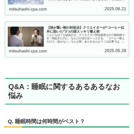
は、日光浴×朝習慣をテーマに、創作力を整える朝のリズムのつ
くり方を...
2025.06.21
mitsuhashi-cpa.com
【頭が重い朝の対処法】クリエイターが“コーヒー以
外に効いた”3つの頭スッキリ整え術
こんにちは！公認会計士・クリエイター特化税理士の三橋裕樹で
す！朝起きたのに、なんだか頭がぼーっとする。「コーヒー飲ん
だけど…効かない」そんな朝、ありませんか？この記事では、実
際に私自身が試して「これはちょっと効いたかも」と思えた、コ
ーヒー以...
2025.05.28
mitsuhashi-cpa.com
Q&A：睡眠に関するあるあるなお
悩み
Q. 睡眠時間は何時間がベスト？