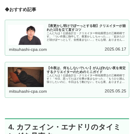
◆おすすめ記事
【夜更かし明けでぼーっとする朝】クリエイターが崩
れた1日を立て直すコツ
こんにちは！公認会計士・クリエイター特化税理士の三橋裕樹で
す。「つい作業に熱中して、夜更かししちゃった…」「起きたけ
ど頭がぼーっとして、全然進まない…」そんな朝、ありません
か？実はそれ、今日のわたしです。在宅クリエイターさんって、
自分で時間...
2025.06.17
mitsuhashi-cpa.com
【今夜は、何もしないでいい】がんばれない夜を肯定
するクリエイターのためのミニガイド
こんにちは！公認会計士・クリエイター特化税理士の三橋裕樹で
す！「今日、思ってたほど仕事が進まなかった」「もうひと踏ん
張りしたいのに、今日はもう動けない」そんな夜、ありますよ
ね。今回は、“がんばれない夜”を責めずに過ごすための、ちいさ
なミニガ...
2025.05.25
mitsuhashi-cpa.com
4. カフェイン・エナドリのタイミ