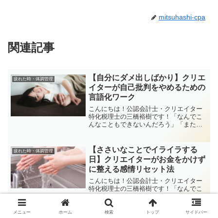
mitsuhashi-cpa
関連記事
【自分にダメ出しばかり】クリエ
疲れた時・体調管理
イターが自己批判をやめるための
言語化ワーク
こんにちは！公認会計士・クリエイター
特化税理士の三橋裕樹です！「なんでこ
んなこともできないんだろう」「またミ
スした、私ってほんとダメだな」そんな
ふうに、自分に厳しく言葉を投げかけて
しまうこと、ありませんか？この記事で
【ささいなことでイライラする
疲れた時・体調管理
は、自分を責めるループか...
日】クリエイターがお金をかけず
に整える感情リセット法
こんにちは！公認会計士・クリエイター
特化税理士の三橋裕樹です！「なんでこ
んなことでイラっとしてるんだろう…」
「何もかもうまくいかない気がする…」
そんな、なんとなくイライラする日、あ
メニュー
ホーム
検索
トップ
サイドバー