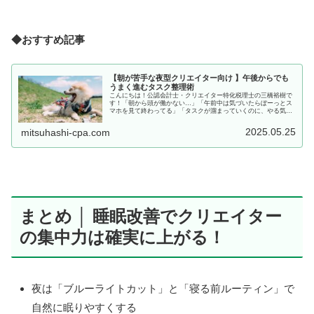
◆おすすめ記事
【朝が苦手な夜型クリエイター向け 】午後からでも
うまく進むタスク整理術
こんにちは！公認会計士・クリエイター特化税理士の三橋裕樹で
す！「朝から頭が働かない…」「午前中は気づいたらぼーっとス
マホを見て終わってる」「タスクが溜まっていくのに、やる気が
出ない…」そんなふうに悩むクリエイターさん、実はすごく多い
んです。...
2025.05.25
mitsuhashi-cpa.com
まとめ │ 睡眠改善でクリエイター
の集中力は確実に上がる！
夜は「ブルーライトカット」と「寝る前ルーティン」で
自然に眠りやすくする