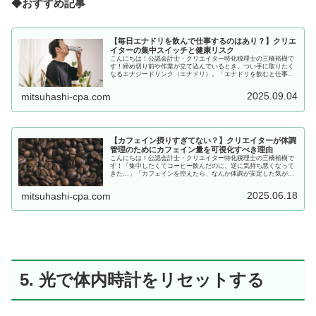
◆おすすめ記事
【毎日エナドリを飲んで仕事するのはあり？】クリエ
イターの集中スイッチと健康リスク
こんにちは！公認会計士・クリエイター特化税理士の三橋裕樹で
す！締め切り前や作業が立て込んでいるとき、つい手に取りたく
なるエナジードリンク（エナドリ）。「エナドリを飲むと仕事ス
イッチが入る」というクリエイターさんも多いのではないでしょ
うか？た...
2025.09.04
mitsuhashi-cpa.com
【カフェイン摂りすぎてない？】クリエイターが体調
管理のためにカフェイン量を可視化すべき理由
こんにちは！公認会計士・クリエイター特化税理士の三橋裕樹で
す！「集中したくてコーヒー飲んだのに、逆に気持ち悪くなって
きた…」「カフェインを控えたら、なんか体調が安定した気がす
る」こんな経験、ありませんか？カフェインは、使い方によって
は仕事の...
2025.06.18
mitsuhashi-cpa.com
5. 光で体内時計をリセットする