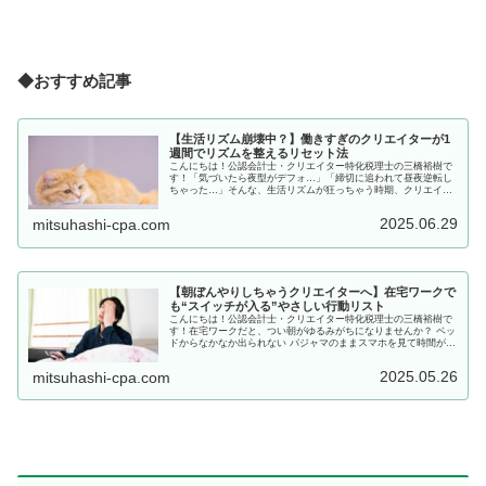
◆おすすめ記事
【生活リズム崩壊中？】働きすぎのクリエイターが1
週間でリズムを整えるリセット法
こんにちは！公認会計士・クリエイター特化税理士の三橋裕樹で
す！「気づいたら夜型がデフォ…」「締切に追われて昼夜逆転し
ちゃった…」そんな、生活リズムが狂っちゃう時期、クリエイタ
ーさんなら一度はあると思います。でもそのまま生活し続けてし
まうと、...
2025.06.29
mitsuhashi-cpa.com
【朝ぼんやりしちゃうクリエイターへ】在宅ワークで
も“スイッチが入る”やさしい行動リスト
こんにちは！公認会計士・クリエイター特化税理士の三橋裕樹で
す！在宅ワークだと、つい朝がゆるみがちになりませんか？ ベッ
ドからなかなか出られない パジャマのままスマホを見て時間が溶
ける 「気づいたらお昼」なんて日もあったりして…そんな朝を、
ほ...
2025.05.26
mitsuhashi-cpa.com