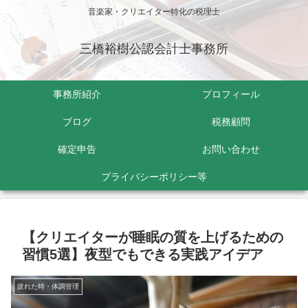
音楽家・クリエイター特化の税理士
三橋裕樹公認会計士事務所
事務所紹介
プロフィール
ブログ
税務顧問
確定申告
お問い合わせ
プライバシーポリシー等
【クリエイターが睡眠の質を上げるための
習慣5選】夜型でもできる実践アイデア
疲れた時・体調管理